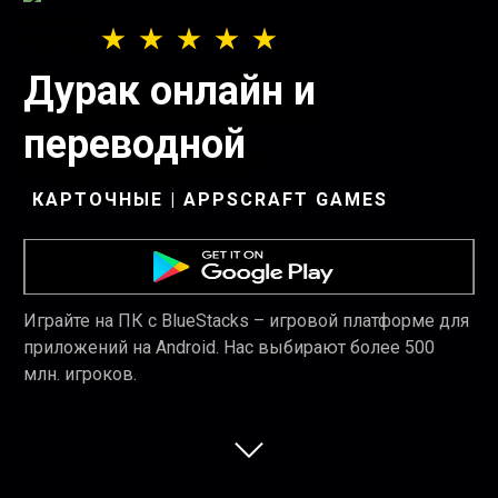
Дурак онлайн и
переводной
КАРТОЧНЫЕ | APPSCRAFT GAMES
Играйте на ПК с BlueStacks – игровой платформе для
приложений на Android. Нас выбирают более 500
млн. игроков.