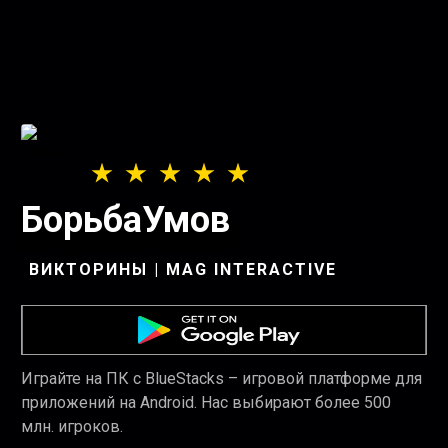
БорьбаУмов
ВИКТОРИНЫ | MAG INTERACTIVE
Играйте на ПК с BlueStacks – игровой платформе для
приложений на Android. Нас выбирают более 500
млн. игроков.