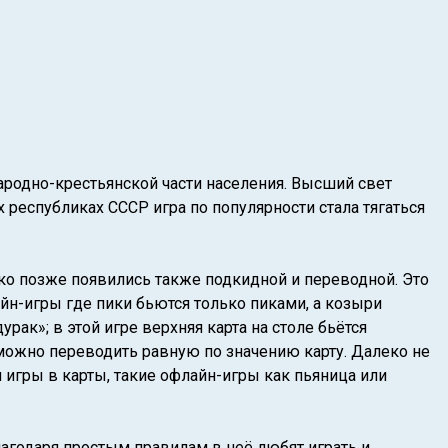
народно-крестьянской части населения. Высший свет
республиках СССР игра по популярности стала тягаться
ко позже появились также подкидной и переводной. Это
йн-игры где пики бьются только пиками, а козыри
рак»; в этой игре верхняя карта на столе бьётся
можно переводить равную по значению карту. Далеко не
 игры в карты, такие офлайн-игры как пьяница или
лагодаря простым правилам в неё любят играть и