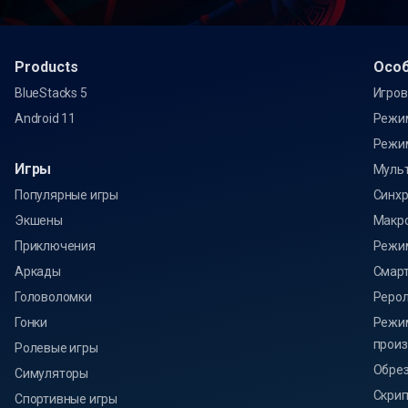
Products
Oсо
BlueStacks 5
Игров
Android 11
Режи
Режи
Игры
Муль
Популярные игры
Синхр
Экшены
Макр
Приключения
Режи
Аркады
Смарт
Головоломки
Реро
Гонки
Режи
произ
Ролевые игры
Обрез
Симуляторы
Скри
Спортивные игры