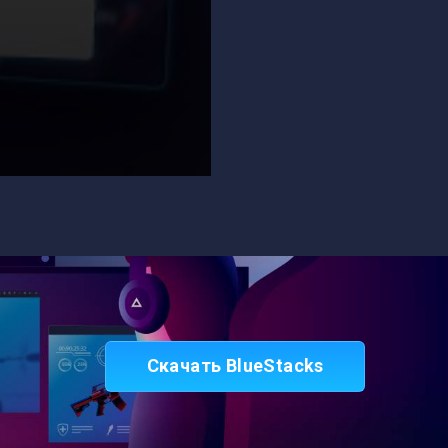
Скачать BlueStacks