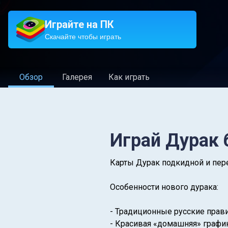
Играйте на ПК
Скачайте чтобы играть
Обзор
Галерея
Как играть
Играй Дурак 
Карты Дурак подкидной и пере
Особенности нового дурака:
- Традиционные русские прав
- Красивая «домашняя» графи