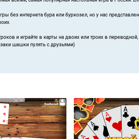
гры без интернета бура или буркозел, но у нас представле
роих.
роков и играйте в карты на двоих или троих в переводной,
казаки шашки пулять с друзьями)