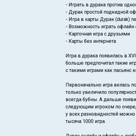
- Играть в дурака против одно
- Дурак простой подкидной оф
- Игра в карты Дурак (durak) 
- Возможность играть офлайн
- Карточная игра с друзьями
- Карты без интернета
Игра в дурака появилась в XV
больше предпочитал такие игр
с такими играми как пасьянс 
Первоначально игра велась п
только увеличило популярност
всегда бубны. А дальше появил
следующим игроком по очереди
у всех разновидностей можно 
тысяча 1000 игра.
Дурак онлайн и офлайн – люби