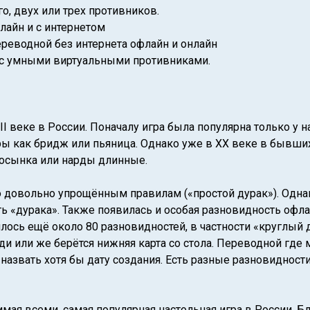
го, двух или трех противников.
лайн и с интернетом
переводной без интернета офлайн и онлайн
 с умными виртуальными противниками.
III веке в России. Поначалу игра была популярна только у 
ы как бридж или пьяница. Однако уже в XX веке в бывших 
косынка или нарды длинные.
о довольно упрощённым правилам («простой дурак»). Одна
ь «дурака». Также появилась и особая разновидность офла
ось ещё около 80 разновидностей, в частности «круглый ду
 или же берётся нижняя карта со стола. Переводной где 
назвать хотя бы дату создания. Есть разные разновидности
мая всеми, самая популярная настольная игра в России. Б