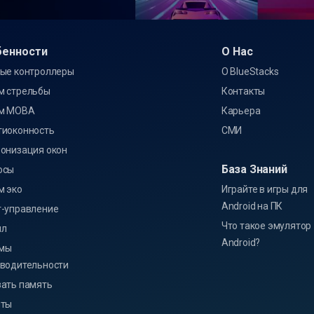
бенности
О Нас
ые контроллеры
О BlueStacks
м стрельбы
Контакты
м MOBA
Карьера
тиоконность
СМИ
онизация окон
База Знаний
осы
м эко
Играйте в игры для
Android на ПК
-управление
Что такое эмулятор
лл
Android?
мы
водительности
ать память
пты