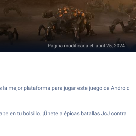
Página modificada el
:
abril 25, 2024
 la mejor plataforma para jugar este juego de Android
 en tu bolsillo. ¡Únete a épicas batallas JcJ contra