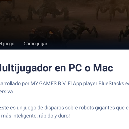
el juego
Cómo jugar
ultijugador en PC o Mac
arrollado por MY.GAMES B.V. El App player BlueStacks es
ersiva.
e es un juego de disparos sobre robots gigantes que cabe
 más inteligente, rápido y duro!