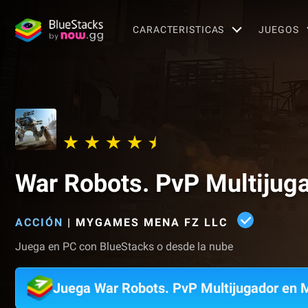
CARACTERISTICAS
JUEGOS
War Robots. PvP Multijug
ACCIÓN
|
MYGAMES MENA FZ LLC
Juega en PC con BlueStacks o desde la nube
Juega War Robots. PvP Multijugador en 