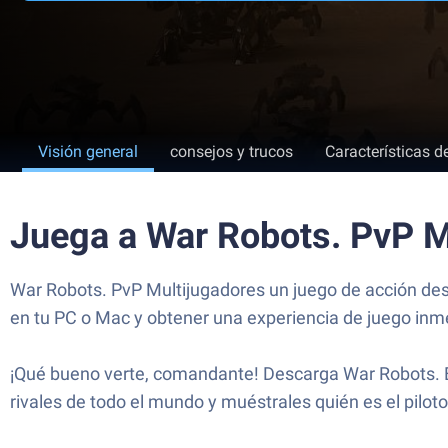
Visión general
consejos y trucos
Características d
Juega a War Robots. PvP M
War Robots. PvP Multijugadores un juego de acción des
en tu PC o Mac y obtener una experiencia de juego inm
¡Qué bueno verte, comandante! Descarga War Robots. Est
rivales de todo el mundo y muéstrales quién es el piloto