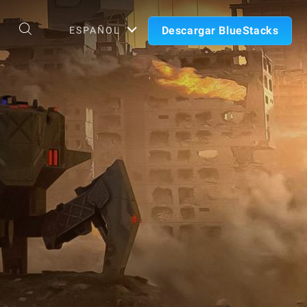
Descargar BlueStacks
ESPAÑOL