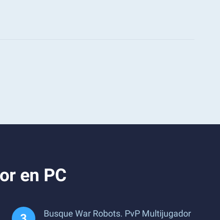
or en PC
Busque War Robots. PvP Multijugador