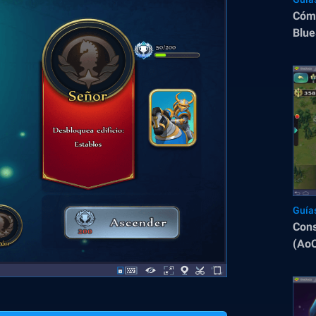
Cómo
Blue
Guía
Cons
(Ao