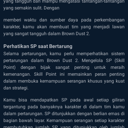
yang tangguh dan mampu mengatasi tantangan-tantangan
yang semakin sulit. Dengan
memberi waktu dan sumber daya pada perkembangan
karakter, kamu akan membuat tim yang menjadi lawan
yang sangat tangguh dalam Brown Dust 2.
Perhatikan SP saat Bertarung
Selama pertarungan, kamu perlu memperhatikan sistem
pertarungan dalam Brown Dust 2. Mengelola SP (Skill
Point) dengan bijak sangat penting untuk meraih
kemenangan. Skill Point ini memainkan peran penting
dalam membuka kemampuan serangan khusus yang kuat
dan strategi.
Kamu bisa mendapatkan SP pada awal setiap giliran
tergantung pada banyaknya karakter di dalam tim kamu
dalam pertarungan. SP ditunjukkan dengan berlian emas di
bagian bawah layar. Kemampuan serangan setiap karakter
membutuhkan jumlah SP yang ditunjukkan oleh jumlah