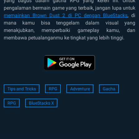
yang bagus dalam gacha RPG yang keren ini. Untuk
pengalaman bermain game yang terbaik, jangan lupa untuk
memainkan Brown Dust 2 di PC dengan BlueStacks
, di
mana kamu bisa tenggelam dalam visual yang
menakjubkan, memperbaiki gameplay kamu, dan
membawa petualanganmu ke tingkat yang lebih tinggi.
Tips and Tricks
RPG
Adventure
Gacha
RPG
BlueStacks X