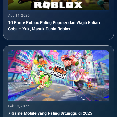
Aug 11, 2025
10 Game Roblox Paling Populer dan Wajib Kalian
Coba – Yuk, Masuk Dunia Roblox!
Feb 10, 2022
7 Game Mobile yang Paling Ditunggu di 2025