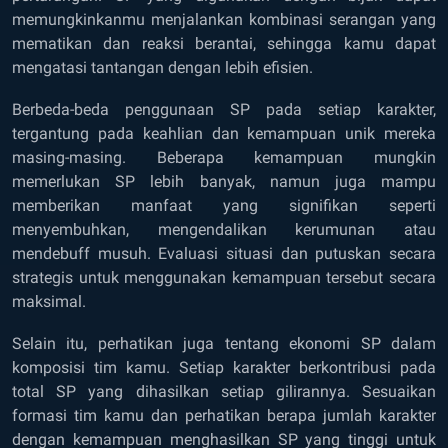
memungkinkanmu menjalankan kombinasi serangan yang
mematikan dan reaksi berantai, sehingga kamu dapat
mengatasi tantangan dengan lebih efisien.
Berbeda-beda penggunaan SP pada setiap karakter,
tergantung pada keahlian dan kemampuan unik mereka
masing-masing. Beberapa kemampuan mungkin
memerlukan SP lebih banyak, namun juga mampu
memberikan manfaat yang signifikan seperti
menyembuhkan, mengendalikan kerumunan atau
mendebuff musuh. Evaluasi situasi dan putuskan secara
strategis untuk menggunakan kemampuan tersebut secara
maksimal.
Selain itu, perhatikan juga tentang ekonomi SP dalam
komposisi tim kamu. Setiap karakter berkontribusi pada
total SP yang dihasilkan setiap gilirannya. Sesuaikan
formasi tim kamu dan perhatikan berapa jumlah karakter
dengan kemampuan menghasilkan SP yang tinggi untuk