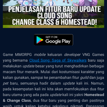
Game MMORPG
mobile
keluaran
developer
VNG Games
yang bernama
Cloud Song: Saga of Skywalkers
baru saja
melakukan
update
besar yang turut menghadirkan berbagai
macam fitur menarik. Mulai dari kostumisasi karakter yang
kalian gunakan, sampai ke penambahan fitur
guild
dan juga
pet
baru, semuanya hadir dalam
update
kali ini. Namun,
pada kesempatan kali ini kita akan memfokuskan dua fitur
baru utama yang ada pada
update
kali ini yakni
Homestead
& Change Class
, dua fitur baru yang penting dan pastinya
wajib untuk kalian ketahui sekaligus nikmati. Penasaran