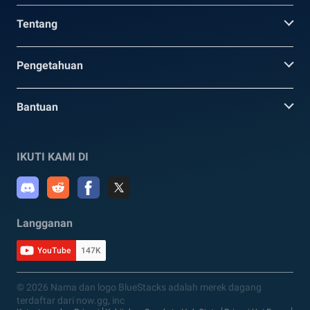
Tentang
Pengetahuan
Bantuan
IKUTI KAMI DI
Langganan
YouTube
147K
© 2026 Nama dan logo BlueStacks adalah merek dagang
terdaftar dari now.gg, inc