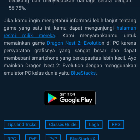
belakang dan menyebabkan damage setara dengan
56.75%.
Jika kamu ingin mengetahui informasi lebih lanjut tentang
game yang satu ini, kamu dapat mengunjungi
halaman
resmi milik mereka
. Kami menyarankanmu untuk
memainkan game
Dragon Nest 2: Evolutio
n
di PC karena
persyaratan grafisnya yang sangat besar dan dapat
membebani smartphone yang berkapasitas lebih kecil. Ayo
mainkan Dragon Nest 2: Evolution dengan menggunakan
emulator PC kelas dunia yaitu
BlueStacks
.
Tips and Tricks
Classes Guide
Laga
RPG
RPG
PvE
PvP
BlueStacks X