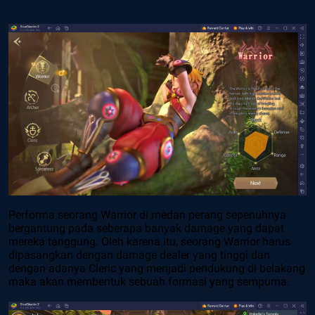
Performa seorang Warrior di medan perang sepenuhnya
bergantung pada seberapa banyak damage yang dapat
mereka tanggung. Oleh karena itu, seorang Warrior harus
dipasangkan dengan damage dealer yang tinggi dan
dengan adanya Cleric yang menjadi pendukung di belakang
maka akan membentuk sebuah formasi yang sempurna.