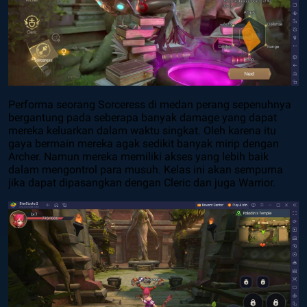
Performa seorang Sorceress di medan perang sepenuhnya
bergantung pada seberapa banyak damage yang dapat
mereka keluarkan dalam waktu singkat. Oleh karena itu
gaya bermain mereka agak sedikit banyak mirip dengan
Archer. Namun mereka memiliki akses yang lebih baik
dalam mengontrol para musuh. Kelas ini akan sempurna
jika dapat dipasangkan dengan Cleric dan juga Warrior.