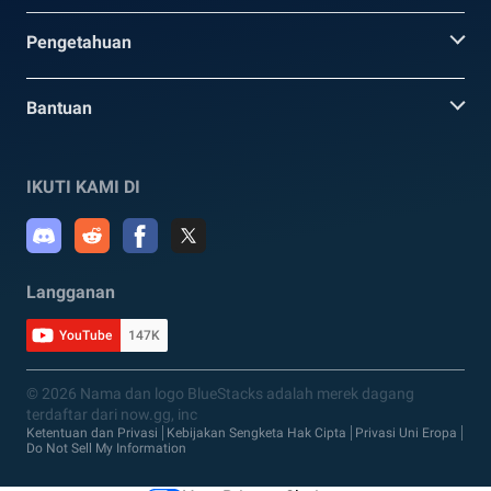
Pengetahuan
Bantuan
IKUTI KAMI DI
Langganan
YouTube
147K
© 2026 Nama dan logo BlueStacks adalah merek dagang
terdaftar dari now.gg, inc
Ketentuan dan Privasi
Kebijakan Sengketa Hak Cipta
Privasi Uni Eropa
Do Not Sell My Information