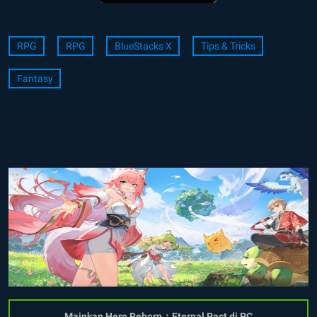
RPG
RPG
BlueStacks X
Tips & Tricks
Fantasy
Mainkan Hero Reborn：Eternal Pact di PC