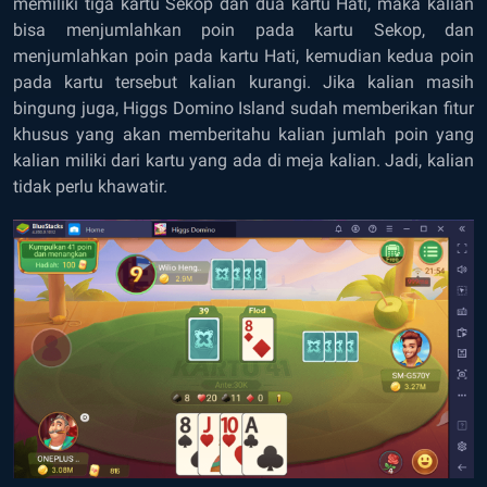
memiliki tiga kartu Sekop dan dua kartu Hati, maka kalian
bisa menjumlahkan poin pada kartu Sekop, dan
menjumlahkan poin pada kartu Hati, kemudian kedua poin
pada kartu tersebut kalian kurangi. Jika kalian masih
bingung juga, Higgs Domino Island sudah memberikan fitur
khusus yang akan memberitahu kalian jumlah poin yang
kalian miliki dari kartu yang ada di meja kalian. Jadi, kalian
tidak perlu khawatir.