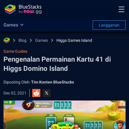
Games
Langganan
Blog
Games
Higgs Games Island
Game Guides
Pengenalan Permainan Kartu 41 di
Higgs Domino Island
Diposting Oleh:
Tim Konten BlueStacks
Dec 02, 2021