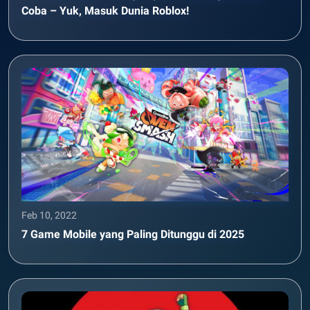
Coba – Yuk, Masuk Dunia Roblox!
Feb 10, 2022
7 Game Mobile yang Paling Ditunggu di 2025