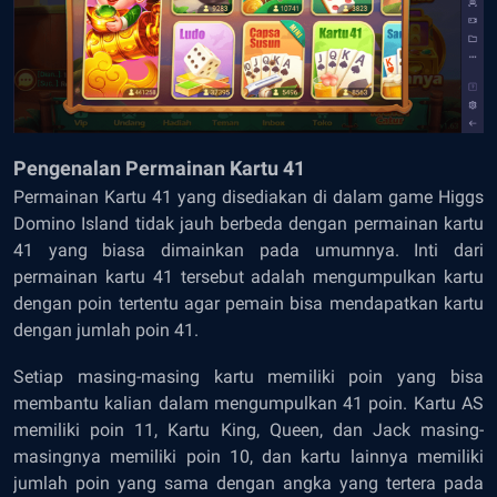
Pengenalan Permainan Kartu 41
Permainan Kartu 41 yang disediakan di dalam game Higgs
Domino Island tidak jauh berbeda dengan permainan kartu
41 yang biasa dimainkan pada umumnya. Inti dari
permainan kartu 41 tersebut adalah mengumpulkan kartu
dengan poin tertentu agar pemain bisa mendapatkan kartu
dengan jumlah poin 41.
Setiap masing-masing kartu memiliki poin yang bisa
membantu kalian dalam mengumpulkan 41 poin. Kartu AS
memiliki poin 11, Kartu King, Queen, dan Jack masing-
masingnya memiliki poin 10, dan kartu lainnya memiliki
jumlah poin yang sama dengan angka yang tertera pada