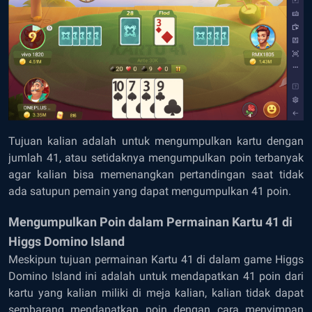
Tujuan kalian adalah untuk mengumpulkan kartu dengan
jumlah 41, atau setidaknya mengumpulkan poin terbanyak
agar kalian bisa memenangkan pertandingan saat tidak
ada satupun pemain yang dapat mengumpulkan 41 poin.
Mengumpulkan Poin dalam Permainan Kartu 41 di
Higgs Domino Island
Meskipun tujuan permainan Kartu 41 di dalam game Higgs
Domino Island ini adalah untuk mendapatkan 41 poin dari
kartu yang kalian miliki di meja kalian, kalian tidak dapat
sembarang mendapatkan poin dengan cara menyimpan