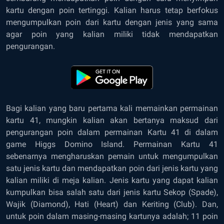
kartu dengan poin tertinggi. Kalian harus tetap berfokus
mengumpulkan poin dari kartu dengan jenis yang sama
agar poin yang kalian miliki tidak mendapatkan
pengurangan.
Bagi kalian yang baru pertama kali memainkan permainan
kartu 41, mungkin kalian akan bertanya maksud dari
pengurangan poin dalam permainan Kartu 41 di dalam
game Higgs Domino Island. Permainan Kartu 41
sebenarnya mengharuskan pemain untuk mengumpulkan
satu jenis kartu dan mendapatkan poin dari jenis kartu yang
kalian miliki di meja kalian. Jenis kartu yang dapat kalian
kumpulkan bisa salah satu dari jenis kartu Sekop (Spade),
Wajik (Diamond), Hati (Heart) dan Keriting (Club). Dan,
untuk poin dalam masing-masing kartunya adalah; 11 poin