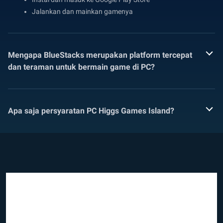
Jalankan dan mainkan gamenya
Mengapa BlueStacks merupakan platform tercepat
dan teraman untuk bermain game di PC?
Apa saja persyaratan PC Higgs Games Island?