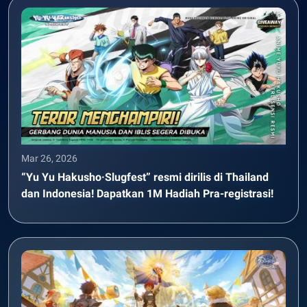
Mar 26, 2026
“Yu Yu Hakusho·Slugfest” resmi dirilis di Thailand
dan Indonesia! Dapatkan 1M Hadiah Pra-registrasi!