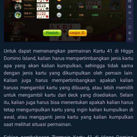
Untuk dapat memenangkan permainan Kartu 41 di Higgs
Domino Island, kalian harus mempertimbangkan jenis kartu
apa yang akan kalian kumpulkan, sehingga tidak sama
dengan jenis kartu yang dikumpulkan oleh pemain lain.
Kalian juga harus mempertimbangkan apakah kalian
haruss mengambil kartu yang dibuang, atau lebih memilih
untuk mengambil kartu dari deck yang disediakan. Selain
itu, kalian juga harus bisa menentukan apakah kalian harus
tetap mengumpulkan kartu yang ingin kalian kumpulkan di
awal, atau mengganti jenis kartu yang kalian kumpulkan
saat melihat situasi permainan.