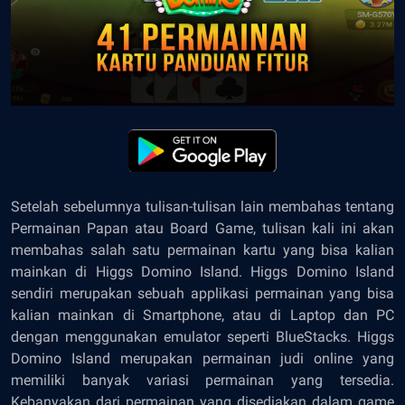
Setelah sebelumnya tulisan-tulisan lain membahas tentang
Permainan Papan atau Board Game, tulisan kali ini akan
membahas salah satu permainan kartu yang bisa kalian
mainkan di Higgs Domino Island. Higgs Domino Island
sendiri merupakan sebuah applikasi permainan yang bisa
kalian mainkan di Smartphone, atau di Laptop dan PC
dengan menggunakan emulator seperti BlueStacks. Higgs
Domino Island merupakan permainan judi online yang
memiliki banyak variasi permainan yang tersedia.
Kebanyakan dari permainan yang disediakan dalam game