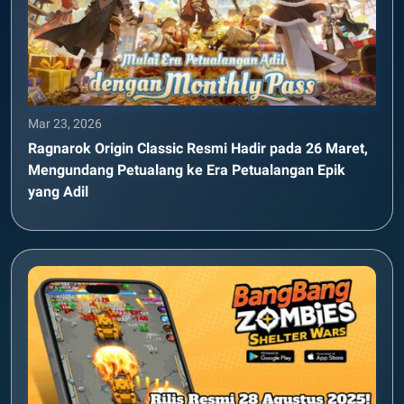
Mar 23, 2026
Ragnarok Origin Classic Resmi Hadir pada 26 Maret,
Mengundang Petualang ke Era Petualangan Epik
yang Adil