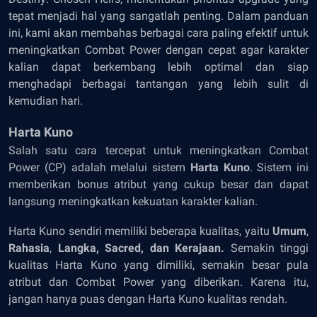
tepat menjadi hal yang sangatlah penting. Dalam panduan
ini, kami akan membahas berbagai cara paling efektif untuk
meningkatkan Combat Power dengan cepat agar karakter
kalian dapat berkembang lebih optimal dan siap
menghadapi berbagai tantangan yang lebih sulit di
kemudian hari.
Harta Kuno
Salah satu cara tercepat untuk meningkatkan Combat
Power (CP) adalah melalui sistem
Harta Kuno
. Sistem ini
memberikan bonus atribut yang cukup besar dan dapat
langsung meningkatkan kekuatan karakter kalian.
Harta Kuno sendiri memiliki beberapa kualitas, yaitu
Umum
,
Rahasia
,
Langka, Sacred, dan Kerajaan.
Semakin tinggi
kualitas Harta Kuno yang dimiliki, semakin besar pula
atribut dan Combat Power yang diberikan. Karena itu,
jangan hanya puas dengan Harta Kuno kualitas rendah.