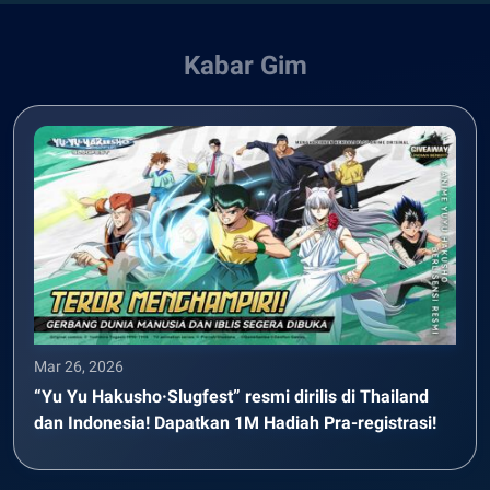
Kabar Gim
Mar 26, 2026
“Yu Yu Hakusho·Slugfest” resmi dirilis di Thailand
dan Indonesia! Dapatkan 1M Hadiah Pra-registrasi!