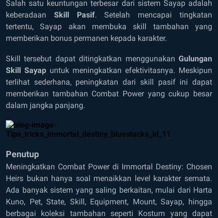
Salah satu keuntungan terbesar dari sistem Sayap adalah
keberadaan
Skill Pasif
. Setelah mencapai tingkatan
tertentu, Sayap akan membuka skill tambahan yang
memberikan bonus permanen kepada karakter.
Skill tersebut dapat ditingkatkan menggunakan
Gulungan
Skill Sayap
untuk meningkatkan efektivitasnya. Meskipun
terlihat sederhana, peningkatan dari skill pasif ini dapat
memberikan tambahan Combat Power yang cukup besar
dalam jangka panjang.
Penutup
Meningkatkan Combat Power di Immortal Destiny: Chosen
Heirs bukan hanya soal menaikkan level karakter semata.
Ada banyak sistem yang saling berkaitan, mulai dari Harta
Kuno, Pet, State, Skill, Equipment, Mount, Sayap, hingga
berbagai koleksi tambahan seperti Kostum yang dapat