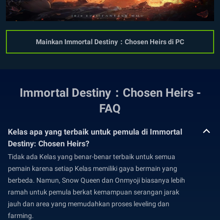
Mainkan Immortal Destiny：Chosen Heirs di PC
Immortal Destiny：Chosen Heirs -
FAQ
Kelas apa yang terbaik untuk pemula di Immortal
Destiny: Chosen Heirs?
Tidak ada Kelas yang benar-benar terbaik untuk semua
pemain karena setiap Kelas memiliki gaya bermain yang
berbeda. Namun, Snow Queen dan Onmyoji biasanya lebih
ramah untuk pemula berkat kemampuan serangan jarak
jauh dan area yang memudahkan proses leveling dan
farming.