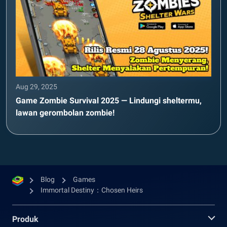
Aug 29, 2025
Game Zombie Survival 2025 — Lindungi sheltermu,
lawan gerombolan zombie!
Blog
Games
Immortal Destiny：Chosen Heirs
Produk