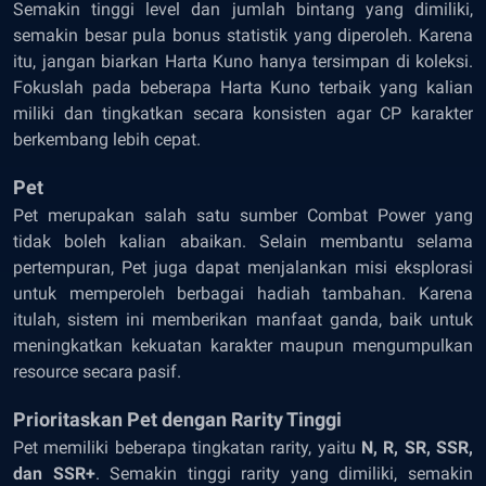
Semakin tinggi level dan jumlah bintang yang dimiliki,
semakin besar pula bonus statistik yang diperoleh. Karena
itu, jangan biarkan Harta Kuno hanya tersimpan di koleksi.
Fokuslah pada beberapa Harta Kuno terbaik yang kalian
miliki dan tingkatkan secara konsisten agar CP karakter
berkembang lebih cepat.
Pet
Pet merupakan salah satu sumber Combat Power yang
tidak boleh kalian abaikan. Selain membantu selama
pertempuran, Pet juga dapat menjalankan misi eksplorasi
untuk memperoleh berbagai hadiah tambahan. Karena
itulah, sistem ini memberikan manfaat ganda, baik untuk
meningkatkan kekuatan karakter maupun mengumpulkan
resource secara pasif.
Prioritaskan Pet dengan Rarity Tinggi
Pet memiliki beberapa tingkatan rarity, yaitu
N, R, SR, SSR,
dan SSR+
. Semakin tinggi rarity yang dimiliki, semakin