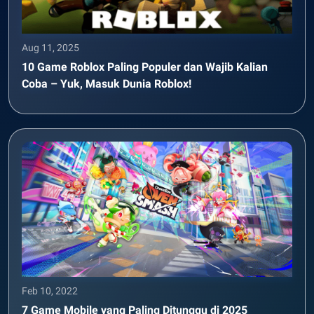
Aug 11, 2025
10 Game Roblox Paling Populer dan Wajib Kalian
Coba – Yuk, Masuk Dunia Roblox!
Feb 10, 2022
7 Game Mobile yang Paling Ditunggu di 2025