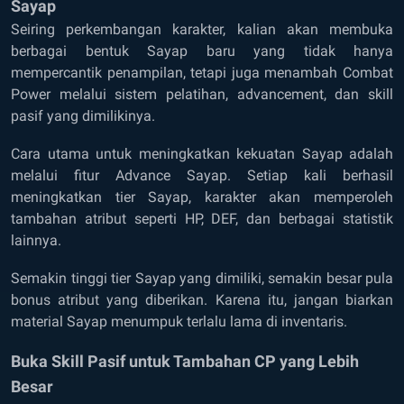
Sayap
Seiring perkembangan karakter, kalian akan membuka
berbagai bentuk Sayap baru yang tidak hanya
mempercantik penampilan, tetapi juga menambah Combat
Power melalui sistem pelatihan, advancement, dan skill
pasif yang dimilikinya.
Cara utama untuk meningkatkan kekuatan Sayap adalah
melalui fitur Advance Sayap. Setiap kali berhasil
meningkatkan tier Sayap, karakter akan memperoleh
tambahan atribut seperti HP, DEF, dan berbagai statistik
lainnya.
Semakin tinggi tier Sayap yang dimiliki, semakin besar pula
bonus atribut yang diberikan. Karena itu, jangan biarkan
material Sayap menumpuk terlalu lama di inventaris.
Buka Skill Pasif untuk Tambahan CP yang Lebih
Besar