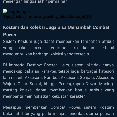
menengah hingga akhir permainan.
Kostum dan Koleksi Juga Bisa Menambah Combat
Power
Sistem Kostum juga dapat memberikan tambahan atribut
yang cukup besar, terutama jika kalian berhasil
mengumpulkan berbagai koleksi yang tersedia.
Di Immortal Destiny: Chosen Heirs, sistem ini tidak hanya
mencakup pakaian karakter, tetapi juga berbagai kategori
lain seperti Aksesoris Rambut, Aksesoris Senjata, Aksesoris
Wajah, Gelar, Sosial, hingga Perlengkapan Dewa. Masing-
masing koleksi dapat memberikan bonus atribut yang
membantu meningkatkan kekuatan karakter.
Meskipun memberikan Combat Power, sistem Kostum
bukanlah fitur yang perlu menjadi prioritas utama pemain