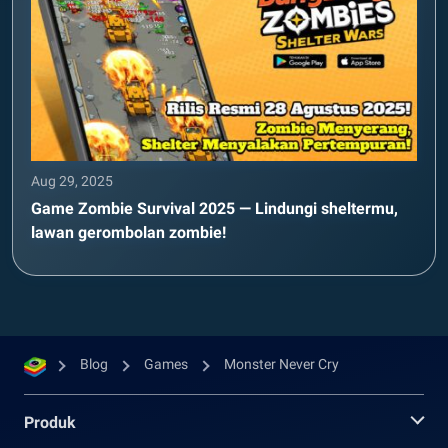
Aug 29, 2025
Game Zombie Survival 2025 — Lindungi sheltermu,
lawan gerombolan zombie!
Blog
Games
Monster Never Cry
Produk