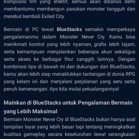
komposisi tim yang efektif, semua akan dibahas demi
membantumu membangun pasukan monster tangguh dan
merebut kembali Exiled City.
Bermain di PC lewat
BlueStacks
semakin memperkaya
pengalamanmu dalam Monster Never Cry. Kamu bisa
menikmati kontrol yang lebih nyaman, grafis lebih tajam,
serta kemampuan menjalankan beberapa akun sekaligus
serta akses ke berbagai fitur canggih lainnya. Dengan
kombinasi tips di bawah ini dan dukungan dari BlueStacks,
kamu akan lebih siap menaklukkan tantangan di dunia RPG
yang kelam ini dan menjalani perjalanan yang seru serta
penuh kemenangan. Ayo kita mulai petualangannya!
Mainkan di BlueStacks untuk Pengalaman Bermain
yang Lebih Maksimal
Bermain Monster Never Cry di BlueStacks bukan hanya soal
tampilan layar yang lebih besar tapi tentang meningkatkan
kualitas gameplay secara keseluruhan lewat serangkaian