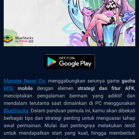
Monster Never Cry
menggabungkan serunya game
gacha
RPG
mobile
dengan elemen
strategi dan fitur AFK
,
menciptakan pengalaman bermain yang adiktif dan
mendalam terutama saat dimainkan di PC menggunakan
BlueStacks
. Dalam panduan pemula ini, kamu akan dibekali
berbagai tips dan strategi penting untuk menguasai tahap
awal permainan. Mulai dari pentingnya melakukan reroll
untuk mendapatkan start yang kuat, hingga membentuk