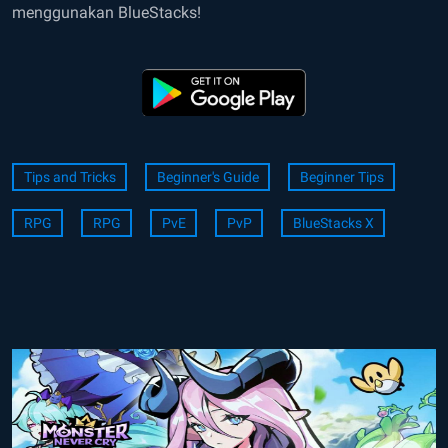
menggunakan BlueStacks!
Tips and Tricks
Beginner's Guide
Beginner Tips
RPG
RPG
PvE
PvP
BlueStacks X