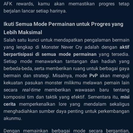
AFK rewards, kamu akan memastikan progres tetap
berjalan lancar setiap harinya.
Ikuti Semua Mode Permainan untuk Progres yang
Lebih Maksimal
Salah satu kunci untuk mendapatkan pengalaman bermain
yang lengkap di Monster Never Cry adalah dengan
aktif
berpartisipasi di semua mode permainan
yang tersedia.
Setiap mode menawarkan tantangan dan hadiah yang
berbeda-beda, serta memberikan ruang untuk berbagai gaya
bermain dan strategi. Misalnya, mode
PvP
akan menguji
kekuatan pasukan monster milikmu melawan pemain lain
secara
real-time
memberikan wawasan baru tentang
komposisi tim dan taktik yang efektif. Sementara itu,
misi
cerita
memperkenalkan lore yang mendalam sekaligus
menghadiahkan sumber daya penting untuk perkembangan
akunmu.
Dengan memainkan berbagai mode secara bergantian,