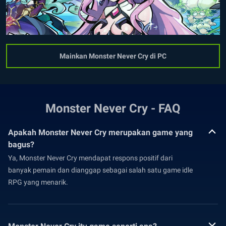
Mainkan Monster Never Cry di PC
Monster Never Cry - FAQ
Apakah Monster Never Cry merupakan game yang
bagus?
Ya, Monster Never Cry mendapat respons positif dari
banyak pemain dan dianggap sebagai salah satu game idle
RPG yang menarik.