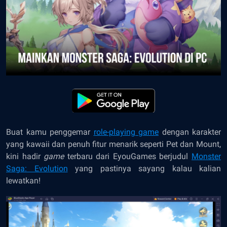
Buat kamu penggemar
role-playing game
dengan karakter
yang kawaii dan penuh fitur menarik seperti Pet dan Mount,
kini hadir
game
terbaru dari
EyouGames
berjudul
Monster
Saga: Evolution
yang pastinya sayang kalau kalian
lewatkan!