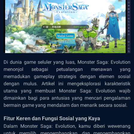
Di dunia game seluler yang luas, Monster Saga: Evolution
menonjol sebagai petualangan menawan yang
memadukan gameplay strategis dengan elemen sosial
dengan mulus. Artikel ini mengeksplorasi karakteristik
utama yang membuat Monster Saga: Evolution wajib
dimainkan bagi para antusias yang mencari pengalaman
bermain game yang mendalam dan menarik secara sosial.
Fitur Keren dan Fungsi Sosial yang Kaya
Dalam
Monster Saga: Evolution
, kamu diberi wewenang
untuk memilih, mengembangkan, dan mengembangkan