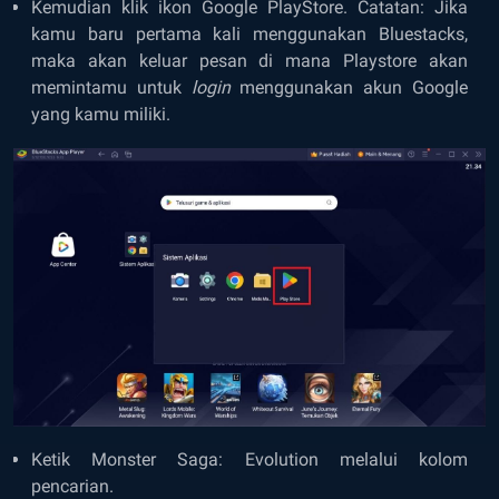
Ke
mudian klik ikon
Google PlayStore
.
Catatan:
Jika
kamu baru pertama kali menggunakan
Bluestacks
,
maka akan keluar pesan di mana Playstore akan
memintamu untuk
login
menggunakan akun Google
yang kamu miliki.
Keti
k
Monster Saga: Evolution
melalui kolom
pen
carian.