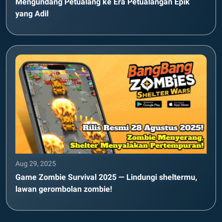
Mengundang Petualang ke Era Petualangan Epik
yang Adil
Aug 29, 2025
Game Zombie Survival 2025 — Lindungi sheltermu,
lawan gerombolan zombie!