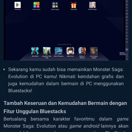
Sekarang kamu sudah bisa memainkan
Monster Saga:
Evolution
di PC kamu! Nikmati keindahan grafis dan
juga kemudahan dalam bermain di PC menggunakan
Bluestacks
!
Tambah Keseruan dan Kemudahan Bermain dengan
Fitur Unggulan Bluestacks
Bertualang bersama karakter favoritmu dalam
game
Monster Saga: Evolution atau
game
android
lainnya akan