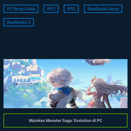
PC Setup Guide
RPG
RPG
BlueStacks Setup
BlueStacks X
Mainkan Monster Saga: Evolution di PC