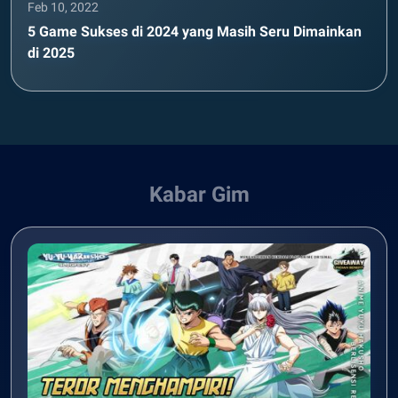
Feb 10, 2022
5 Game Sukses di 2024 yang Masih Seru Dimainkan
di 2025
Kabar Gim