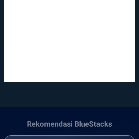
Rekomendasi BlueStacks