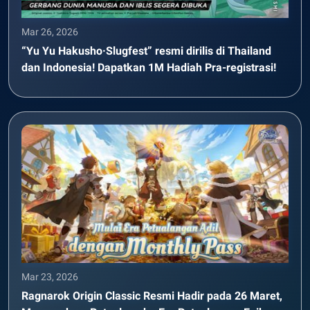
Mar 26, 2026
“Yu Yu Hakusho·Slugfest” resmi dirilis di Thailand
dan Indonesia! Dapatkan 1M Hadiah Pra-registrasi!
Mar 23, 2026
Ragnarok Origin Classic Resmi Hadir pada 26 Maret,