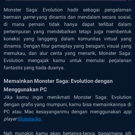
Monster Saga: Evolution
hadir sebagai pengalaman
bermain
game
yang dinamis dan mendalam secara sosial,
di mana pemain tidak hanya dapat terlibat dalam
pertempuran yang mendebarkan tetapi juga membentuk
koneksi yang langgeng dalam komunitas virtual yang
dinamis. Dengan fitur gameplay yang beragam, visual yang
memukau, dan alur cerita yang menarik, Monster Saga:
Evolution mengajak kamu untuk memulai perjalanan
fantastis yang tiada duanya.
Memainkan Monster Saga: Evolution dengan
Menggunakan PC
Jika kamu ingin menikmati
Monster Saga: Evolution
dengan grafis yang mumpuni, kamu bisa memainkannya di
PC atau Mac kesayanganmu dengan menggunakan
app
player
Bluestacks
.
Nah mungkin kamu akan bertanya-tanya, bagaimana sih