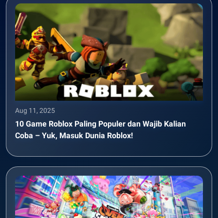
Aug 11, 2025
10 Game Roblox Paling Populer dan Wajib Kalian
Coba – Yuk, Masuk Dunia Roblox!