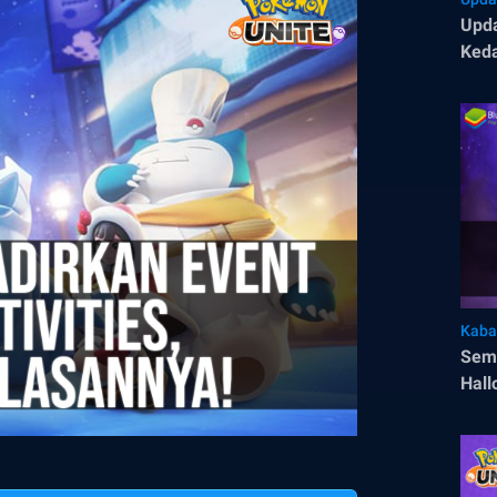
Upda
Ked
Kaba
Semu
Hall