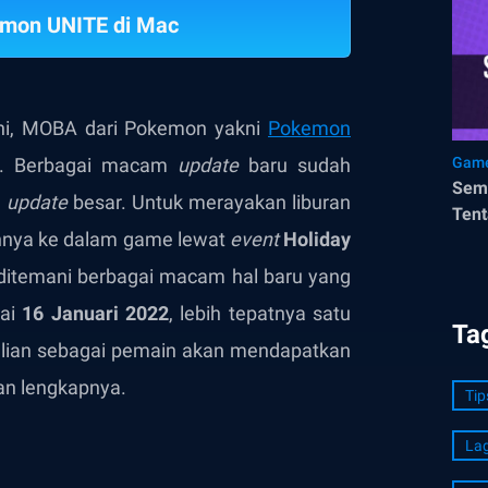
mon UNITE di Mac
ini, MOBA dari Pokemon yakni
Pokemon
g. Berbagai macam
update
baru sudah
Game
Semu
a
update
besar. Untuk merayakan liburan
Tent
annya ke dalam game lewat
event
Holiday
ditemani berbagai macam hal baru yang
ai
16 Januari 2022
, lebih tepatnya satu
Ta
alian sebagai pemain akan mendapatkan
an lengkapnya.
Tip
La