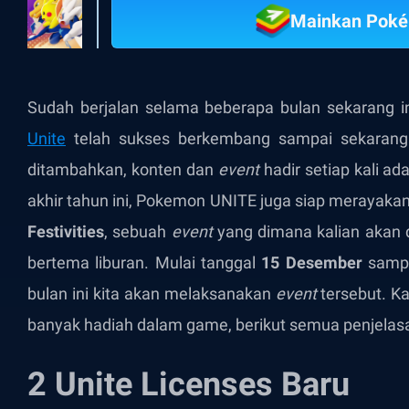
Mainkan Poké
Sudah berjalan selama beberapa bulan sekarang 
Unite
telah sukses berkembang sampai sekaran
ditambahkan, konten dan
event
hadir setiap kali ad
akhir tahun ini, Pokemon UNITE juga siap merayak
Festivities
, sebuah
event
yang dimana kalian akan 
bertema liburan. Mulai tanggal
15 Desember
samp
bulan ini kita akan melaksanakan
event
tersebut. K
banyak hadiah dalam game, berikut semua penjelas
2 Unite Licenses Baru