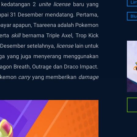
Lim
n kedatangan 2
unite license
baru yang
mpai 31 Desember mendatang. Pertama,
Blu
bayar apapun, Tsareena adalah Pokemon
serta
skill
bernama Triple Axel, Trop Kick
0 Desember setelahnya,
license
lain untuk
aga yang juga menyerang menggunakan
agon Breath, Outrage dan Draco Impact.
Pokemon
carry
yang memberikan
damage