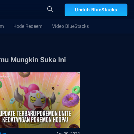
Unduh BlueStacks
im
Kode Redeem
Video BlueStacks
mu Mungkin Suka Ini
tes
Apr 09, 2022