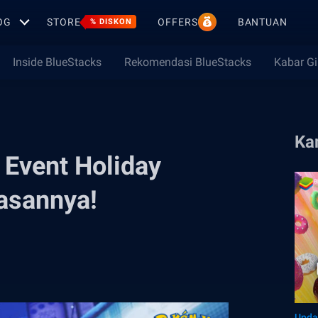
OG
STORE
OFFERS
BANTUAN
% DISKON
Inside BlueStacks
Rekomendasi BlueStacks
Kabar G
Ka
Event Holiday
lasannya!
Upda