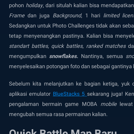
pohon
holiday
, dari situlah kalian bisa mendapatka
Frame
dan juga
Background
, 1 hari
limited lice
Sedangkan untuk Photo Challenges tidak akan seba
tetap menyenangkan pastinya. Kalian bisa menye
standart battles, quick battles, ranked matches
d
mengumpulkan
snowflakes.
Nantinya, semua
sno
menyelesaikan potongan foto dan sebagai gantinya k
Sebelum kita melanjutkan ke bagian ketiga, yuk
aplikasi emulator
BlueStacks 5
sekarang juga! Ke
pengalaman bermain game MOBA
mobile
lewat 
mengubah semua rasa permainan kalian.
Quick Battle Map Baru