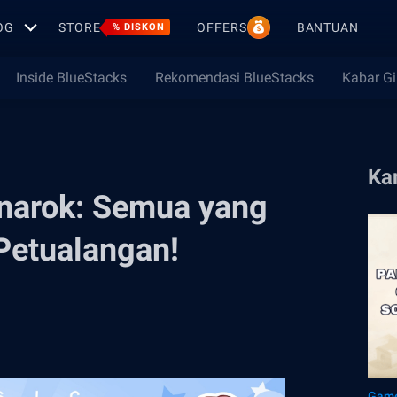
OG
STORE
OFFERS
BANTUAN
% DISKON
Inside BlueStacks
Rekomendasi BlueStacks
Kabar G
Ka
narok: Semua yang
Petualangan!
Game