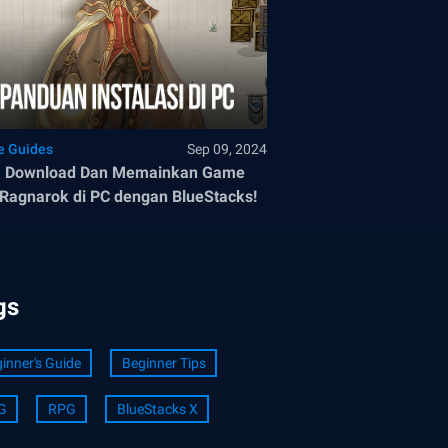
 Guides
Sep 09, 2024
a Download Dan Memainkan Game
Ragnarok di PC dengan BlueStacks!
gs
inner's Guide
Beginner Tips
G
RPG
BlueStacks X