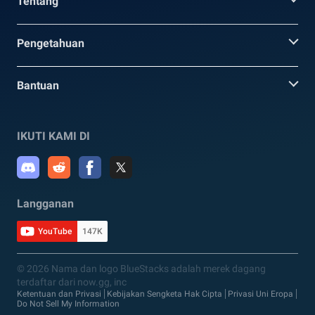
Tentang
Pengetahuan
Bantuan
IKUTI KAMI DI
Langganan
YouTube
147K
© 2026 Nama dan logo BlueStacks adalah merek dagang
terdaftar dari now.gg, inc
Ketentuan dan Privasi
Kebijakan Sengketa Hak Cipta
Privasi Uni Eropa
Do Not Sell My Information