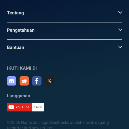
Tentang
Pengetahuan
Bantuan
IKUTI KAMI DI
Langganan
YouTube
147K
© 2026 Nama dan logo BlueStacks adalah merek dagang
terdaftar dari now.gg, inc