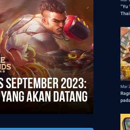
“Yu 
Thai
Hadi
Mar 
Ragn
pada
ke E