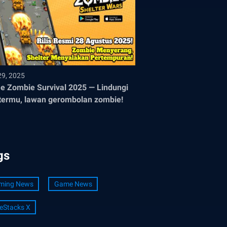
29, 2025
 Zombie Survival 2025 — Lindungi
termu, lawan gerombolan zombie!
gs
ming News
Game News
eStacks X