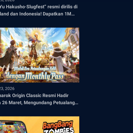
Yu Hakusho·Slugfest” resmi dirilis di
land dan Indonesia! Dapatkan 1M
ah Pra-registrasi!
23, 2026
arok Origin Classic Resmi Hadir
 26 Maret, Mengundang Petualang
ra Petualangan Epik yang Adil