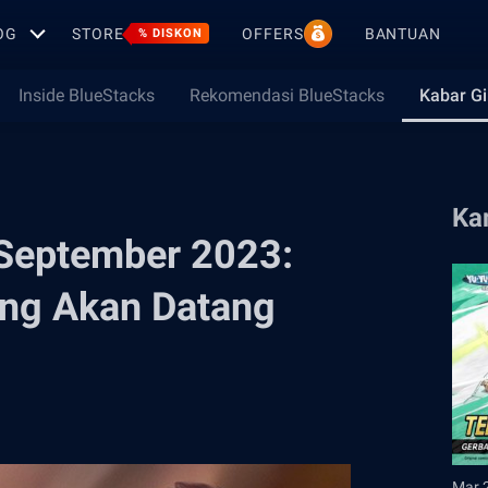
OG
STORE
OFFERS
BANTUAN
% DISKON
Inside BlueStacks
Rekomendasi BlueStacks
Kabar G
Ka
September 2023:
Yang Akan Datang
Mar 