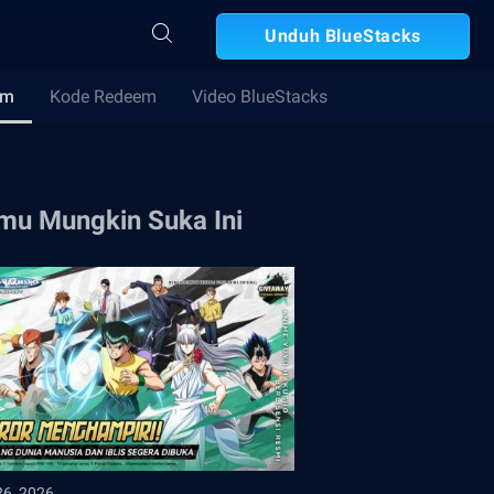
Unduh BlueStacks
im
Kode Redeem
Video BlueStacks
mu Mungkin Suka Ini
26, 2026