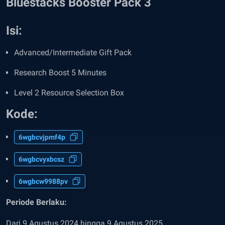
Bluestacks Booster Pack 3
Isi
:
Advanced/Intermediate Gift Pack
Research Boost 5 Minutes
Level 2 Resource Selection Box
Kode:
6wgbcvjpmf4p
6wgbcvyxbcsz
6wgbcw9988pv
Periode Berlaku:
Dari 9 Agustus 2024 hingga 9 Agustus 2025