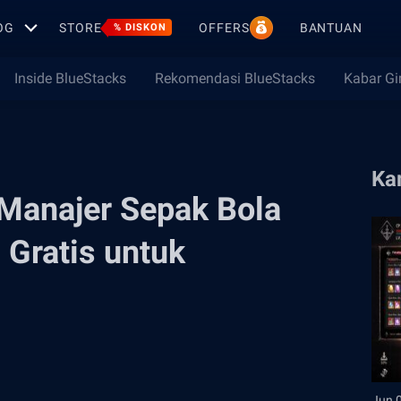
OG
STORE
OFFERS
BANTUAN
% DISKON
Inside BlueStacks
Rekomendasi BlueStacks
Kabar G
Ka
Manajer Sepak Bola
 Gratis untuk
Jun 