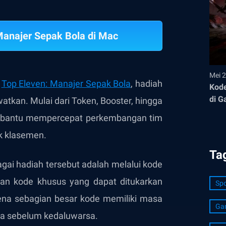
Manajer Sepak Bola di Mac
Mei 2
i
Top Eleven: Manajer Sepak Bola
, hadiah
Kode
di G
watkan. Mulai dari Token, Booster, hingga
embantu mempercepat perkembangan tim
k klasemen.
Ta
ai hadiah tersebut adalah melalui kode
an kode khusus yang dapat ditukarkan
Spo
ena sebagian besar kode memiliki masa
Ga
ya sebelum kedaluwarsa.