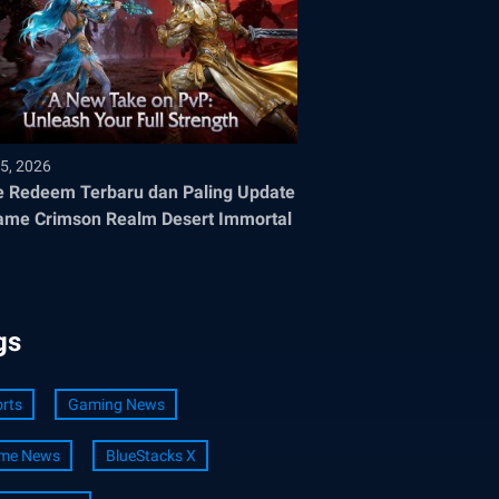
5, 2026
 Redeem Terbaru dan Paling Update
ame Crimson Realm Desert Immortal
gs
rts
Gaming News
me News
BlueStacks X