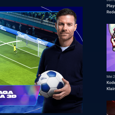
Play
Rede
Juni
Mei 2
Kode
Klai
Lain