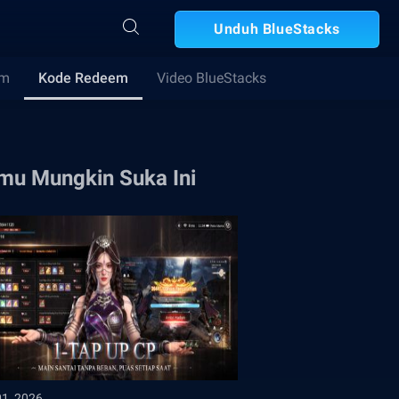
Unduh BlueStacks
im
Kode Redeem
Video BlueStacks
mu Mungkin Suka Ini
01, 2026