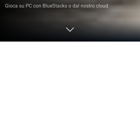
Gioca su PC con BlueStacks o dal nostro cloud
Gioca a SCHOOLBOY RUNAWAY -
STEALTH su PC o Mac
SCHOOLBOY RUNAWAY – STEALTH è un gioco
arcade sviluppato da Linked Squad. L’emulatore di
app Bluestacks è la migliore piattaforma per giocare
a questo gioco Android sul tuo PC o Mac per
un’esperienza di gioco davvero coinvolgente.