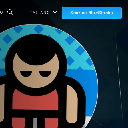
TO
Scarica BlueStacks
ITALIANO