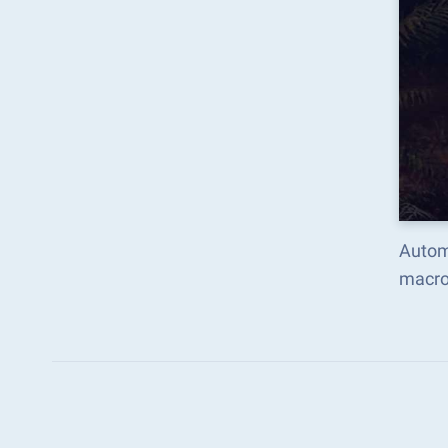
Automa
macro