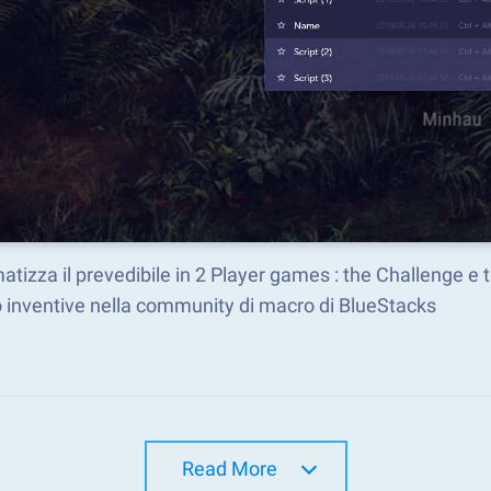
tizza il prevedibile in 2 Player games : the Challenge e 
 inventive nella community di macro di BlueStacks
Read More