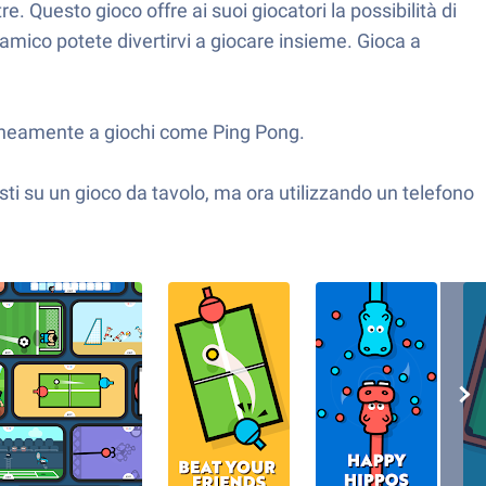
. Questo gioco offre ai suoi giocatori la possibilità di
uo amico potete divertirvi a giocare insieme. Gioca a
poraneamente a giochi come Ping Pong.
sti su un gioco da tavolo, ma ora utilizzando un telefono