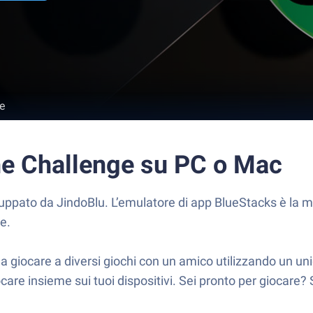
e
he Challenge su PC o Mac
uppato da JindoBlu. L’emulatore di app BlueStacks è la m
e.
 a giocare a diversi giochi con un amico utilizzando un un
care insieme sui tuoi dispositivi. Sei pronto per giocare? S