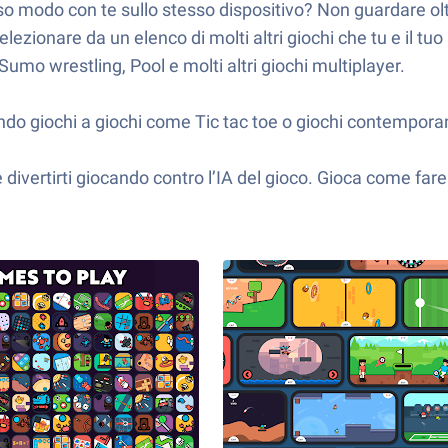
o modo con te sullo stesso dispositivo? Non guardare oltre
selezionare da un elenco di molti altri giochi che tu e il t
umo wrestling, Pool e molti altri giochi multiplayer.
, quando giochi a giochi come Tic tac toe o giochi contem
 divertirti giocando contro l’IA del gioco. Gioca come fare