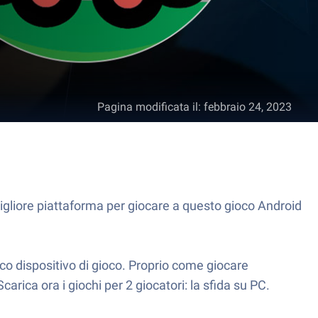
Pagina modificata il
:
febbraio 24, 2023
igliore piattaforma per giocare a questo gioco Android
ico dispositivo di gioco. Proprio come giocare
carica ora i giochi per 2 giocatori: la sfida su PC.