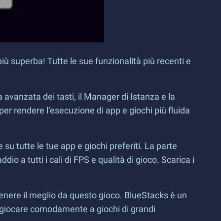
iù superba! Tutte le sue funzionalità più recenti e
.
avanzata dei tasti, il Manager di Istanza e la
per rendere l’esecuzione di app e giochi più fluida
u tutte le tue app e giochi preferiti. La parte
io a tutti i cali di FPS e qualità di gioco. Scarica i
enere il meglio da questo gioco. BlueStacks è un
 e giocare comodamente a giochi di grandi