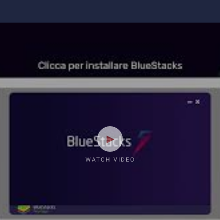
WATCH VIDEO