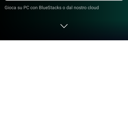
Gioca su PC con BlueStacks o dal nostro cloud
Gioca a Angry Birds Friends su PC o
Mac
Dagli innovatori e creatori di Rovio Entertainment Oy,
Angry Birds Friends è un’altra divertente aggiunta al
mondo dei giochi di Rompicapi. Vai oltre lo schermo
del tuo cellulare e gioca in modo più grande e
migliore sul tuo PC o Mac. Ti aspetta un’esperienza
immersiva.