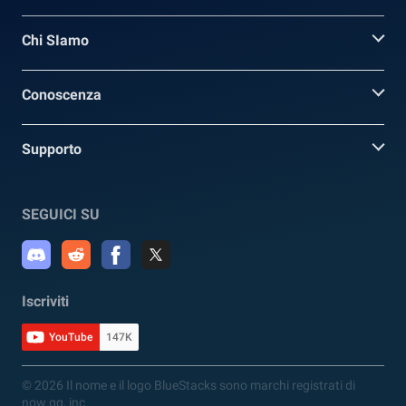
Chi SIamo
Conoscenza
Supporto
SEGUICI SU
Iscriviti
YouTube
147K
© 2026 Il nome e il logo BlueStacks sono marchi registrati di
now.gg, inc