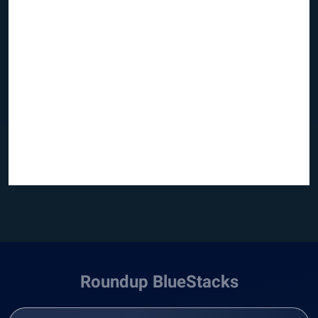
Roundup BlueStacks