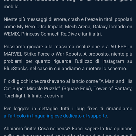
mobile.
Niente più messaggi di errore, crash e freeze in titoli popolari
come My Hero Ultra Impact, Mech Arena, GalaxyTornado on
WEMIX, Princess Connect! Re:Dive e tanti altri.
Possiamo giocare alla massima risoluzione e a 60 FPS in
MARVEL Strike Force o War Robots. A proposito, niente più
problemi per quanto riguarda l’utilizzo di Instagram su
BlueStacks, nel caso in cui andiamo a ruotare lo schermo.
Fix di giochi che crashavano al lancio come “A Man and His
Cat Super Miracle Puzzle” (Square Enix), Tower of Fantasy,
Torchlight: Infinite e così via.
Per leggere in dettaglio tutti i bug fixes ti rimandiamo
all’articolo in lingua inglese dedicato al supporto
.
Abbiamo finito! Cosa ne pensi? Facci sapere la tua opinione
nella sezione commenti qui sotto e buon divertimento con il