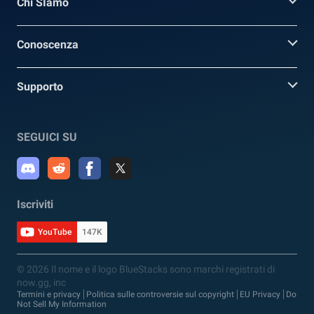
Chi SIamo
Conoscenza
Supporto
SEGUICI SU
Iscriviti
YouTube
147K
© 2026 Il nome e il logo BlueStacks sono marchi registrati di
now.gg, inc
Termini e privacy
Politica sulle controversie sul copyright
EU Privacy
Do
Not Sell My Information