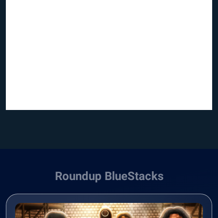
Roundup BlueStacks