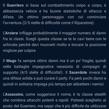
Il
Guerriero
si basa sul combattimento corpo a corpo, è
abbastanza veloce e ha buone statistiche di attacco e
difesa. Un ottimo personaggio con cui cominciare
l’avventura (2/5 stelle di difficoltà come il Riparatore).
L’
Arciere
infligge probabilmente il maggior numero di danni
fra le classi. Scegli questa classe se te le cavi bene con le
schivate perché devi muoverti molto e trovare la posizione
migliore per colpire.
Il
Mago
fa sempre ottimi danni ma è un po’ fragile, quindi
nelle battaglie impegnative necessita di compagni di
supporto (4/5 stelle di difficoltà!). Il
Sacerdote
invece ha
una difesa solida e può curare il party. Fa però pochi danni e
quindi in solitaria impiega più tempo per abbattere i nemici.
L’
Assassino
, come suggerisce il nome, è la classe stealth
che combina attacchi potenti e rapidi. Potresti sceglierlo al
posto del Guerriero, ma sappi che è più difficile da utilizzare