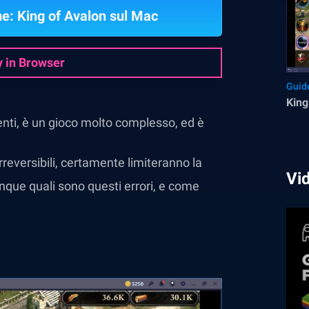
me: King of Avalon sul Mac
y in Browser
Guid
King
enti, è un gioco molto complesso, ed è
rreversibili, certamente limiteranno la
Vi
dunque quali sono questi errori, e come