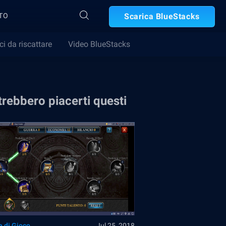
TO
Scarica BlueStacks
ci da riscattare
Video BlueStacks
rebbero piacerti questi
e di Gioco
Jul 25, 2018