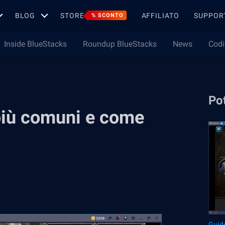
BLOG
STORE
AFFILIATO
SUPPOR
% SCONTO
Inside BlueStacks
Roundup BlueStacks
News
Codi
Pot
 più comuni e come
Guid