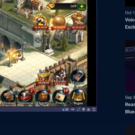
Oct 1
Voic
Excl
Sep 
Rear
Blue