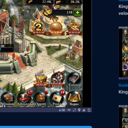
King
vel
Guid
King