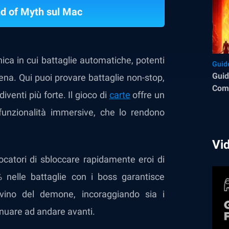
d of Myth sul Mac
ica in cui battaglie automatiche, potenti
Guid
Guid
ena. Qui puoi provare battaglie non-stop,
Comp
venti più forte. Il gioco di
carte
offre un
funzionalità immersive, che lo rendono
Vi
ocatori di sbloccare rapidamente eroi di
0% nelle battaglie con i boss garantisce
vino del demone, incoraggiando sia i
tinuare ad andare avanti.