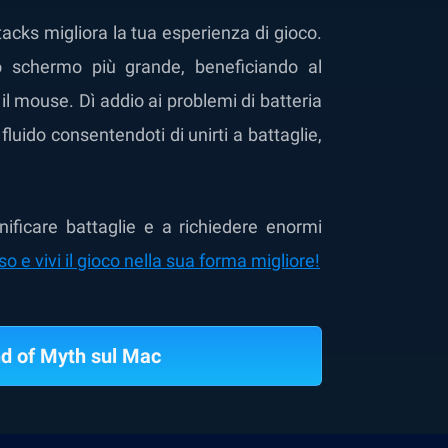
cks migliora la tua esperienza di gioco.
o schermo più grande, beneficiando al
il mouse. Dì addio ai problemi di batteria
luido consentendoti di unirti a battaglie,
nificare battaglie e a richiedere enormi
 e vivi il gioco nella sua forma migliore!
d of Myth sul Mac