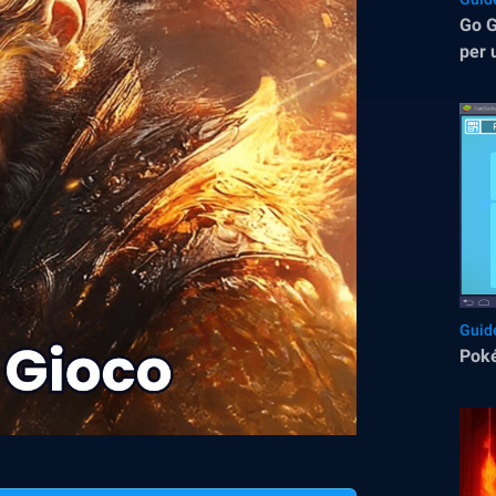
Go G
per 
con 
Guid
Poké