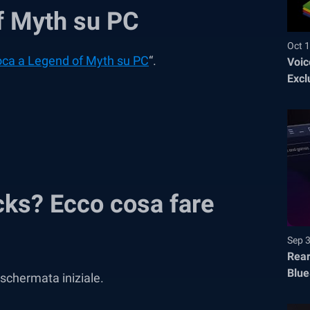
f Myth su PC
Oct 1
oca a Legend of Myth su PC
“.
Voic
Excl
acks? Ecco cosa fare
Sep 
Rear
Blue
 schermata iniziale.