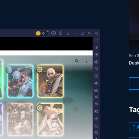
Sep 
Desk
Ta
Gui