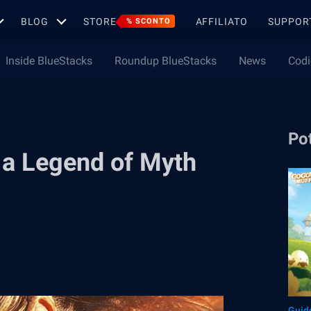
BLOG
STORE
AFFILIATO
SUPPOR
% SCONTO
Inside BlueStacks
Roundup BlueStacks
News
Codi
Pot
 a Legend of Myth
Guid