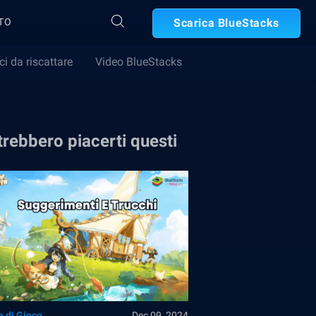
TO
Scarica BlueStacks
ci da riscattare
Video BlueStacks
rebbero piacerti questi
e di Gioco
Dec 09, 2024