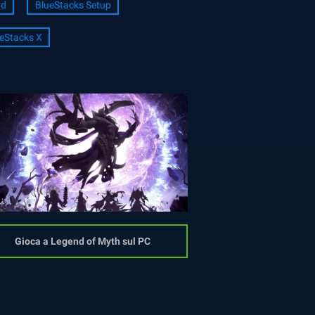
rd
BlueStacks Setup
eStacks X
Gioca a Legend of Myth sul PC