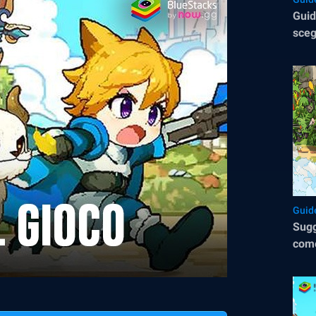
Guid
sceg
avve
Guid
Sugg
come
pote