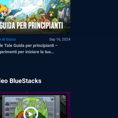
e di Gioco
Sep 16, 2024
e Tale Guida per principianti –
erimenti per iniziare la tua
ntura su PC con BlueStacks
deo BlueStacks