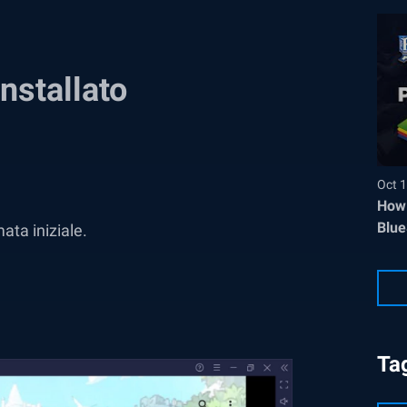
nstallato
Oct 1
How 
Blue
ata iniziale.
Ta