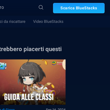
TO
Scarica BlueStacks
ci da riscattare
Video BlueStacks
rebbero piacerti questi
e di Gioco
Sep 16, 2024