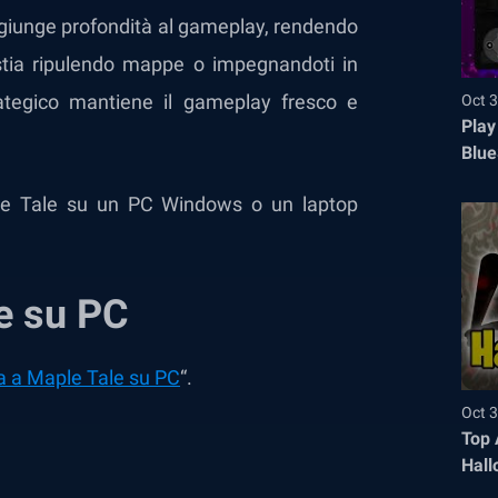
aggiunge profondità al gameplay, rendendo
stia ripulendo mappe o impegnandoti in
rategico mantiene il gameplay fresco e
Oct 3
Play
Blue
ple Tale su un PC Windows o un laptop
le su PC
a a Maple Tale su PC
“.
Oct 3
Top 
Hall