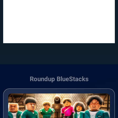
Roundup BlueStacks