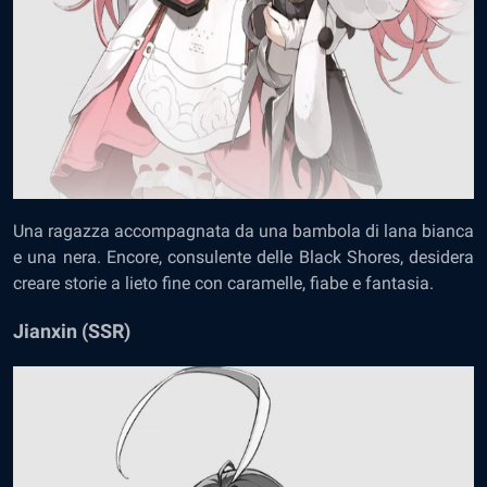
Una ragazza accompagnata da una bambola di lana bianca
e una nera. Encore, consulente delle Black Shores, desidera
creare storie a lieto fine con caramelle, fiabe e fantasia.
Jianxin (SSR)