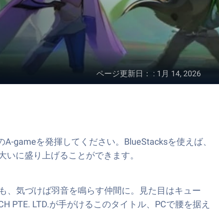
ページ更新日：
:
1月 14, 2026
-gameを発揮してください。BlueStacksを使えば、
を大いに盛り上げることができます。
も豪傑も、気づけば羽音を鳴らす仲間に。見た目はキュー
PTE. LTD.が手がけるこのタイトル、PCで腰を据え