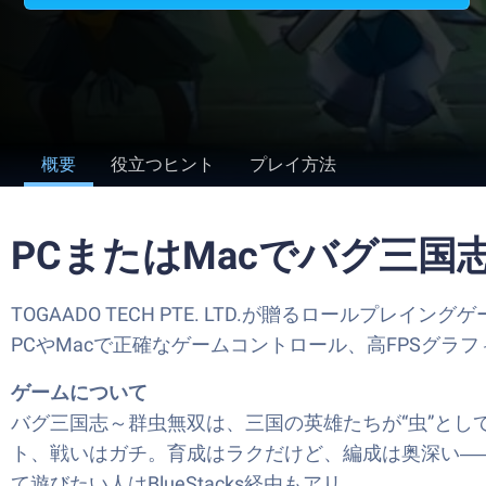
概要
役立つヒント
プレイ方法
PCまたはMacでバグ三
TOGAADO TECH PTE. LTD.が贈るロールプレ
PCやMacで正確なゲームコントロール、高FPSグ
ゲームについて
バグ三国志～群虫無双は、三国の英雄たちが“虫”としてよ
ト、戦いはガチ。育成はラクだけど、編成は奥深い――そん
て遊びたい人はBlueStacks経由もアリ。