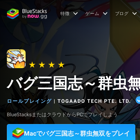
特徴
ゲーム
ブログ
バグ三国志～群虫
ロールプレイング
|
TOGAADO TECH PTE. LTD.
BlueStacksまたはクラウドからPCでプレイしよう
Macでバグ三国志～群虫無双をプレイ