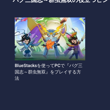
バグ三国志～群虫無双の役立つヒン
BlueStacksを使ってPCで『バグ三
国志～群虫無双』をプレイする方
法