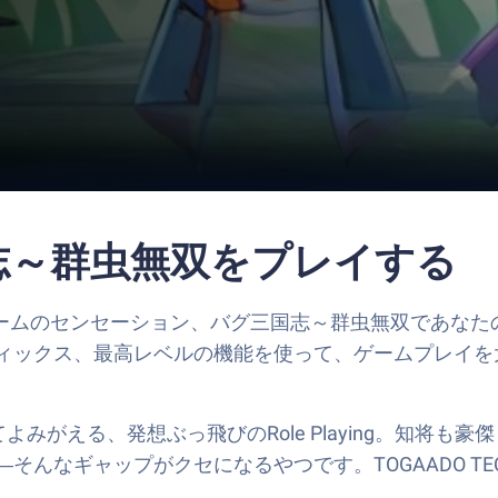
国志～群虫無双をプレイする
イングゲームのセンセーション、バグ三国志～群虫無双であなたのA
ラフィックス、最高レベルの機能を使って、ゲームプレイ
みがえる、発想ぶっ飛びのRole Playing。知将
なギャップがクセになるやつです。TOGAADO TECH 