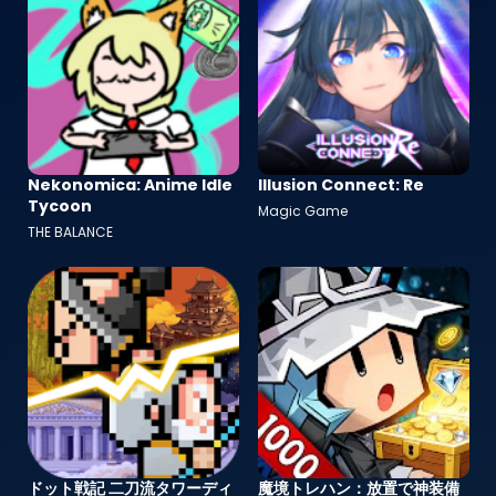
Nekonomica: Anime Idle
Illusion Connect: Re
Tycoon
Magic Game
THE BALANCE
ドット戦記 二刀流タワーディ
魔境トレハン：放置で神装備