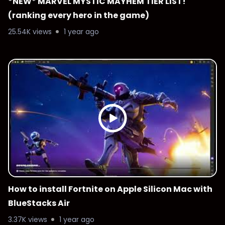
*NEW* MARVEL MYSTIC MAYHEM TIER LIST!
(ranking every hero in the game)
25.54K views
1 year ago
How to install Fortnite on Apple Silicon Mac with
BlueStacks Air
3.37K views
1 year ago