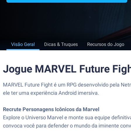
Visão Geral
Dicas & Truques
Recursos do Jogo
Jogue MARVEL Future Figh
MARVEL Future Fight é um RPG desenvolvido pela Netma
ele ter uma experiência Android imersiva.
Recrute Personagens Icônicos da Marvel
Explore o Universo Marvel e monte sua equipe definiti
convoca você para defender o mundo da iminente conv