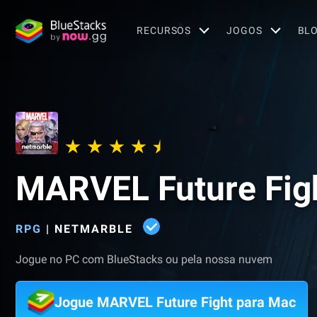
RECURSOS
JOGOS
BL
MARVEL Future Fig
RPG
|
NETMARBLE
Jogue no PC com BlueStacks ou pela nossa nuvem
Jogue MARVEL Future Fight para Mac