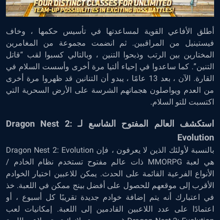
أطلق الأفاعي القوية لمساعدتها في تأسيس حكمها ، وخاف
فيستينيل من المراقبين. ثم انضمت مجموعة من المغامرين
المختارين بين الرتب وذبحوا التنين ، وبالتالي كسبوا لقب “قاتل
التنين”. كما ساعدوا في إحياء ألتيا مرة أخرى وأسست السلام في
القارة. الآن ، بعد 13 عامًا ، يبدو أن التنانين قد ظهروا مرة أخرى
من العدم ويواصلون هجماتهم الشرسة على الأرض السحرية التي
اكتسبت للتو السلام.
استكشف العالم المفتوح الشاسع لـ Dragon Nest 2:
Evolution
بالنسبة لأولئك الذين لا يعرفون ، فإن Dragon Nest 2: Evolution
هي لعبة MMORPG ذات عالم مفتوح تستخدم نظام الخادم /
الأنواع الفرعية القائمة على الحدث. يمكن للاعبين اختيار الخوادم
الأقرب إلى موقعهم للحصول على أفضل بينج ممكن في اللعبة. خذ
في اعتبارك أنه يتم إضافة خوادم جديدة تقريبًا كل أسبوع ، أو
اعتمادًا على عدد اللاعبين القادمين إلى اللعبة. إمكانيات لعب