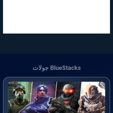
BlueStacks جولات