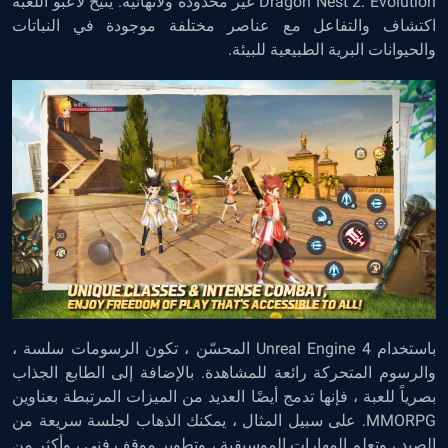
Dragon Nest 2: Evolution غير محدودة ولانهائية. يتيح لاعبو اللعبة
اكتشاف والتفاعل مع عناصر مختلفة موجودة في النباتات
والحيوانات البرية الطبيعية للبيئة.
باستخدام Unreal Engine 4 المحسّن ، تكون الرسومات سلسة ،
والرسوم المتحركة رائعة للمشاهدة. بالإضافة إلى الطابع الجذاب
بصرياً للعبة ، فإنها تدمج أيضًا العديد من الميزات المرتبطة بعناوين
MMORPG. على سبيل المثال ، يمكنك الذهاب لجلسة سريعة من
الصيد ، وتعلم المهارات الموسيقية ، وتطوير موقف فني ، وأكثر من