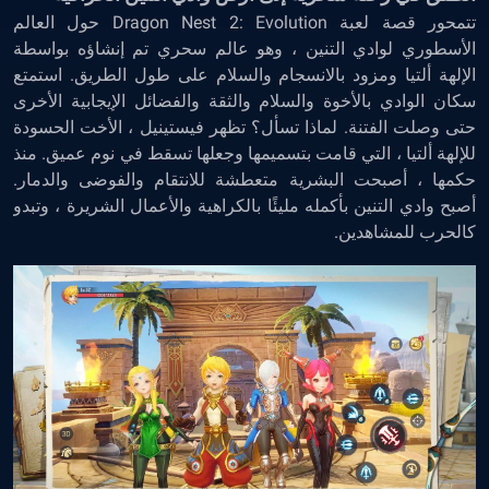
تتمحور قصة لعبة Dragon Nest 2: Evolution حول العالم
الأسطوري لوادي التنين ، وهو عالم سحري تم إنشاؤه بواسطة
الإلهة ألتيا ومزود بالانسجام والسلام على طول الطريق. استمتع
سكان الوادي بالأخوة والسلام والثقة والفضائل الإيجابية الأخرى
حتى وصلت الفتنة. لماذا تسأل؟ تظهر فيستينيل ، الأخت الحسودة
للإلهة ألتيا ، التي قامت بتسميمها وجعلها تسقط في نوم عميق. منذ
حكمها ، أصبحت البشرية متعطشة للانتقام والفوضى والدمار.
أصبح وادي التنين بأكمله مليئًا بالكراهية والأعمال الشريرة ، وتبدو
كالحرب للمشاهدين.