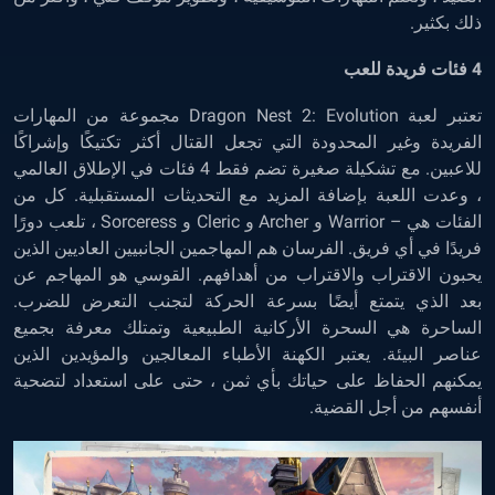
ذلك بكثير.
4 فئات فريدة للعب
تعتبر لعبة Dragon Nest 2: Evolution مجموعة من المهارات
الفريدة وغير المحدودة التي تجعل القتال أكثر تكتيكًا وإشراكًا
للاعبين. مع تشكيلة صغيرة تضم فقط 4 فئات في الإطلاق العالمي
، وعدت اللعبة بإضافة المزيد مع التحديثات المستقبلية. كل من
الفئات هي – Warrior و Archer و Cleric و Sorceress ، تلعب دورًا
فريدًا في أي فريق. الفرسان هم المهاجمين الجانبيين العاديين الذين
يحبون الاقتراب والاقتراب من أهدافهم. القوسي هو المهاجم عن
بعد الذي يتمتع أيضًا بسرعة الحركة لتجنب التعرض للضرب.
الساحرة هي السحرة الأركانية الطبيعية وتمتلك معرفة بجميع
عناصر البيئة. يعتبر الكهنة الأطباء المعالجين والمؤيدين الذين
يمكنهم الحفاظ على حياتك بأي ثمن ، حتى على استعداد لتضحية
أنفسهم من أجل القضية.