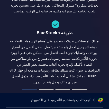
تحديثات متكررة؟ سيركز المحاكي القوي دائمًا على تحسين تجربة
اللعب الخاصة بك بميزات مفيدة وترقيات في الوقت المناسب.
طريقة BlueStacks
تمتلك بلو ستاكس تعديلات متعددة مثل أوضاع الرسومات المختلفة
، ونصائح وحيل لجعل بلو ستاكس تعمل بشكل أفضل من أسرع
الهواتف ، وتعطيك تجربة لعب أفضل من الممكن حتى على أجهزة
أندرويد الأكثر تكلفة. تستفيد رسومات هيبير-ج من بلو ستاكس من
النظام بأكمله لإنتاج تجربة ألعاب محسنة بغض النظر عن
المواصفات. سواء كنت تمتلك بطاقة رسومات مدمجة أو جهاز GTX
1080ti ، يمكنك تشغيل أحدث ألعاب الأندرويد بأداء مذهل أفضل
من أي هاتف يعمل بنظام أندرويد.
كيف تلعب وتستخدم الأندرويد على الكمبيوتر