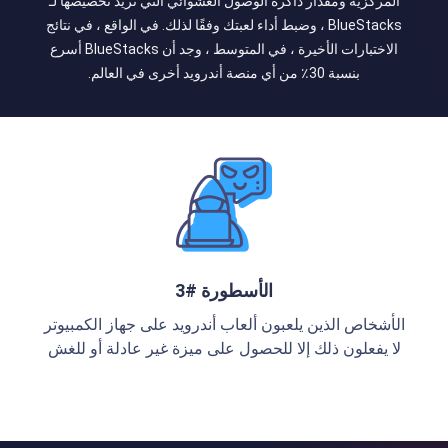
المركزية ومقدار ذاكرة الوصول العشوائي التي تريد تخصيصها لـ
BlueStacks ، وضبط أداء لعبتك وفقًا لذلك. في الواقع ، في نتائج
الاختبارات الأخيرة ، في المتوسط ​​، وجد أن BlueStacks أسرع
بنسبة 30٪ من أي منصة أندرويد أخرى في العالم.
الأسطورة #3
الأشخاص الذين يلعبون ألعاب أندرويد على جهاز الكمبيوتر
لا يفعلون ذلك إلا للحصول على ميزة غير عادلة أو للغش