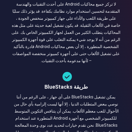
لا تركز جميع محاكيات Android على أحدث التقنيات والهندسة
المتقدمة لتحسين استخدام موارد نظامك بكفاءة. قد يؤثر ذلك سلبًا
على طريقة اللعب والأداء على جهاز كمبيوتر منخفض الجودة ،
خاصة في الألعاب الثقيلة. قد يكون تشغيل لعبة حديثة على مثل هذه
المحاكيات يتطلب الكثير من العمل لجهاز الكمبيوتر الخاص بك. على
الرغم من أنه لا يوجد شيء يمكنه التغلب على قوة أجهزة الكمبيوتر
الشخصية المتطورة ، إلا أن بعض محاكيات Android قادرة بالتأكيد
على تشغيل الألعاب حتى على أجهزة كمبيوتر منخفضة المواصفات
– لأنها مدعومة بأحدث التقنيات.
طريقة BlueStacks
يمكن تشغيل BlueStacks على أي جهاز ، على الرغم من أننا
نوصي ببعض المتطلبات الدنيا ، إلا أنها ليست إلزامية بأي حال من
الأحوال للعب معظم الألعاب. يمكن أن يتنافس التكوين المتوسط ​​
للكمبيوتر الشخصي مع أجهزة Android المتطورة عند استخدام
BlueStacks. نحن نقدم خيارات لتحديد عدد نوى وحدة المعالجة