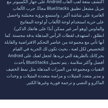
اكتشف متعة لعب ألعاب Android على جهاز الكمبيوتر مع
تنزيل مشغل تطبيق BlueStacks مجانًا. جرب الألعاب
الغامرة على شاشة أكبر ، واستمتع برؤية محسّنة واحصل
على حرية استخدام لوحة الألعاب أو لوحة المفاتيح
والماوس (وهو أمر غير ممكن أبدًا على هاتفك الذكي).
انطلق ، استهدف لقطات الرأس المذهلة بدقة محسنة. كما
أنها تأتي مع مجموعة من عناصر التحكم الافتراضية والقابلة
للتخصيص لكل لعبة ، بحيث تكون لك الحرية في القيام
بحركاتك بالطريقة التي تريدها. لجعل لعبك على Android
أفضل وأكثر سلاسة ، يتم تحميل BlueStacks بأحدث
التقنيات ومجموعة من الميزات المذهلة مثل نمط الخفيف
و مدير متعدد المثيلات و مزامنة متعددة المثيلات و وحدات
الماكرو و النصي و ترجمة فورية وغيرها الكثير.