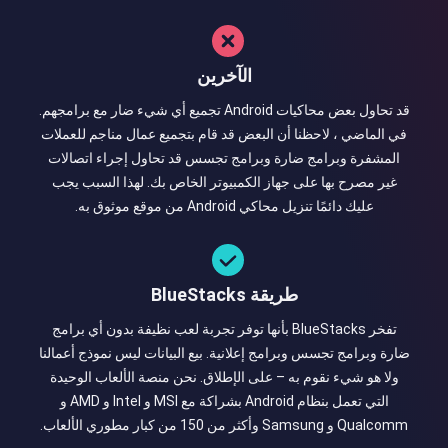
الآخرين
قد تحاول بعض محاكيات Android تجميع أي شيء ضار مع برامجهم.
في الماضي ، لاحظنا أن البعض قد قام بتجميع عمال مناجم للعملات
المشفرة وبرامج ضارة وبرامج تجسس قد تحاول إجراء اتصالات
غير مصرح بها على جهاز الكمبيوتر الخاص بك. لهذا السبب يجب
عليك دائمًا تنزيل محاكي Android من موقع موثوق به.
طريقة BlueStacks
تفخر BlueStacks بأنها توفر تجربة لعب نظيفة بدون أي برامج
ضارة وبرامج تجسس وبرامج إعلانية. بيع البيانات ليس نموذج أعمالنا
ولا هو شيء نقوم به – على الإطلاق. نحن منصة الألعاب الوحيدة
التي تعمل بنظام Android بشراكة مع MSI و Intel و AMD و
Qualcomm و Samsung وأكثر من 150 من كبار مطوري الألعاب.