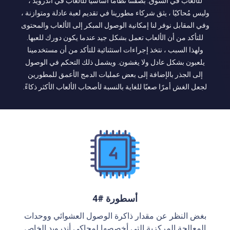
للألعاب في السوق. بصفتنا نظامًا أساسيًا للألعاب في أندرويد ،
وليس مُحاكيًا ، يثق شركاء مطورينا في تقديم لعبة عادلة ومتوازنة ،
وفي المقابل نوفر لنا إمكانية الوصول المبكر إلى الألعاب والمحتوى
للتأكد من أن الألعاب تعمل بشكل جيد عندما يكون دورك للعبها.
ولهذا السبب ، نتخذ إجراءات استثنائية للتأكد من أن مستخدمينا
يلعبون بشكل عادل ولا يغشون. ويشمل ذلك التحكم في الوصول
إلى الجذر بالإضافة إلى بعض عمليات الدمج الأعمق للمطورين
لجعل الغش أمرًا صعبًا للغاية بالنسبة لأصحاب الألعاب الأكثر ذكاءً.
أسطورة #4
بغض النظر عن مقدار ذاكرة الوصول العشوائي ووحدات
المعالجة المركزية التي أخصصها لمحاكي أندرويد الخاص