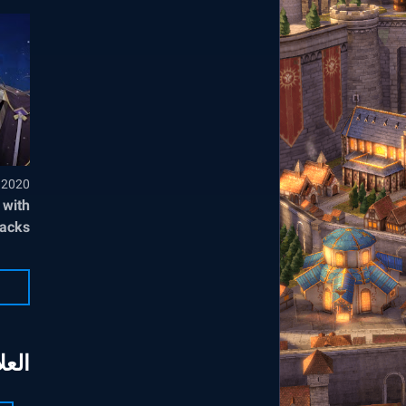
, 2020
 with
tacks
العل