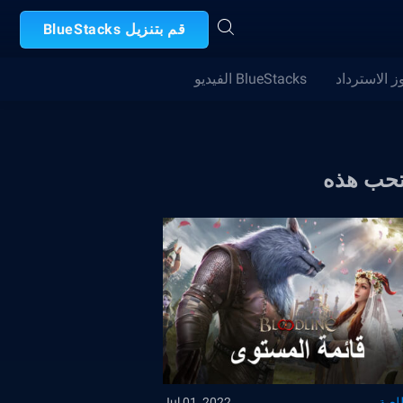
قم بتنزيل BlueStacks
ز الاسترداد
BlueStacks الفيديو
تحب هذه
لعبة
Jul 01, 2022