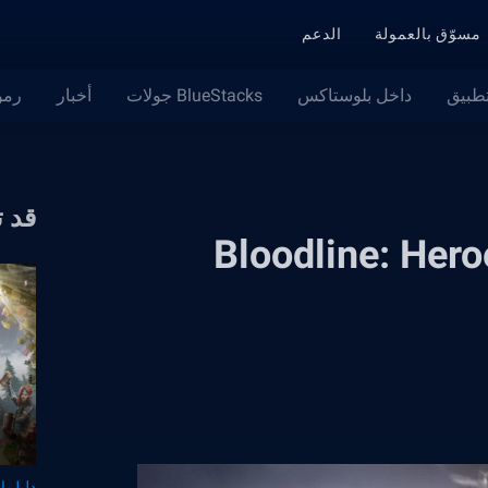
مسوّق بالعمولة
الدعم
تطبيق
داخل بلوستاكس
BlueStacks جولات
أخبار
رمو
قد 
لزواج للعبة Bloodline: Heroes of
دليل ال