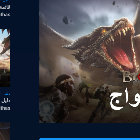
قائمة
ithas
دليل ال
مغامر