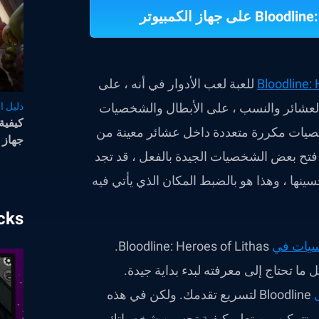
Bloodline: 
gacha للعبة لعب الأدوار في أنه ، على
 العشائر والنسب ، على الأبطال والشخصيات
دليل ال
خصيات مكررة متعددة داخل عشائر معينة من
جهاز الك
فتح بعض الشخصيات الجيدة بالفعل ، قد تجد
نها ، وهذا هو بالضبط المكان الذي يأتي فيه
tacks
سيات في
Bloodline: Heroes of Lithas
.
 ما تحتاج إلى معرفته لبدء بداية جيدة.
Bloodline
لتسريع تقدمك. ولكن في هذه
حتى تتمكن من تعلم كيفية تحسين شخصياتك