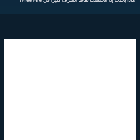
ماذا يحدث إذا انخفضت نقاط الشرف كثيرًا في Free Fire؟