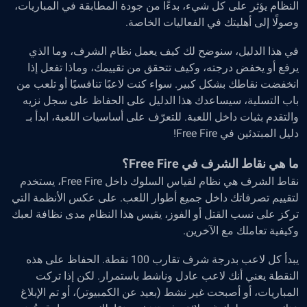
النظام يؤثر على كل شيء، بدءًا من جودة المطابقة في المباريات،
وصولًا إلى أهليتك في الفعاليات الخاصة.
في هذا الدليل، سنوضح لك كيف يعمل نظام الشرف، وما الذي
يرفع أو يخفض درجته، وكيف تتحقق من تقييمك، وماذا تفعل إذا
انخفضت نقاطك بشكل كبير. سواء كنت لاعبًا تنافسيًا أو تلعب من
باب التسلية، سيساعدك هذا الدليل على الحفاظ على سجل نزيه
والتقدم بثبات داخل اللعبة. للتعرّف على أساسيات اللعبة، ابدأ بـ
دليل المبتدئين في Free Fire!
ما هي نقاط الشرف في Free Fire؟
نقاط الشرف هي نظام لقياس السلوك داخل Free Fire، يستخدم
لتقييم تصرفاتك داخل جميع أطوار اللعب. على عكس الأنظمة التي
تركز على نسب القتل أو الفوز، يقيس هذا النظام مدى نظافة لعبك
وكيفية تعاملك مع الآخرين.
يبدأ كل لاعب بدرجة شرف تقارب 100 نقطة. الحفاظ على هذه
النقطة يعني أنك لاعب عادل وناشط باستمرار. لكن إذا تركت
المباريات، أو أصبحت غير نشط (بعيد عن الكمبيوتر)، أو تم الإبلاغ