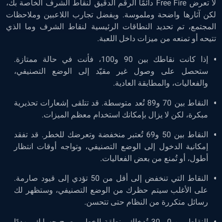
لا تعرض Free Fire دائمًا الرقم الدقيق لنقاط الشرف الخاصة بك،
لكن آثارها واضحة وملموسة. وبفضل تجارب اللاعبين وملاحظات
المجتمع، تم تحديد النطاقات الرئيسية لنقاط الشرف وما الذي
تتيحه أو تمنعه من ميزات داخل اللعبة.
إذا كانت نقاطك بين 90 و100، فأنت في حالة ممتازة.
ستحصل على وصول غير مقيّد إلى الوضع التصنيفي،
والفعاليات، والمطابقة العادية.
النقاط بين 70 و89 تُعد متوسطة. قد تتلقى إشعارات تحذيرية
مبكرة، لكن لا يزال بإمكانك استخدام معظم الميزات.
النقاط بين 50 و69 تُعتبر منخفضة وتعرضك للخطر. قد تفقد
إمكانية الدخول إلى الوضع التصنيفي، وتواجه أوقات انتظار
أطول، أو تُمنع من بعض الفعاليات.
النقاط التي تنخفض إلى أقل من 50 تؤدي إلى قيود صارمة.
على الأغلب سيتم حظرك من الوضع التصنيفي، وستظهر لك
رسائل متكررة من النظام حتى تتحسن.
النقاط بين 0 و30 تُدخلك منطقة الخطر. يصبح حسابك مهددًا