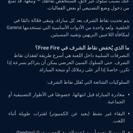
عنك بسبب سلوك غير لائق، فستنخفض نقاطك — ومعها، قد تُمنع
من دخول وضع التصنيفي أو بعض الفعاليات.
يتم تحديث نقاط الشرف بعد كل مباراة، وتبقى فعّالة دائمًا في
الخلفية. وتُعد واحدة من الأدوات الأساسية التي تستخدمها Garena
لمكافأة اللاعبين النزيهين وتقييد المسيئين.
ما الذي يُخفض نقاط الشرف في Free Fire؟
التصرفات السلبية داخل اللعبة هي أسرع طريقة لفقدان نقاط
الشرف. حتى السلوك السيئ العرضي يمكن أن يتراكم بسرعة إذا
تكرر، خاصةً إذا أثر على زملائك أو نتيجة المباراة.
السلوكيات الشائعة التي تُقلل نقاط الشرف:
مغادرة المباراة قبل انتهائها، خصوصًا في الأطوار التصنيفية أو
الجماعية.
البقاء غير نشط (بعيد عن الكمبيوتر) لفترات طويلة أثناء
اللعب.
الموت المتعمد أو مساعدة الفريق الخصم عمدًا (feeding).