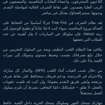
اللاعبون المحترفون، وأعضاء النقابات التنافسية، والمصنفون في
الرتب العليا يعتمدون على نقاط الشرف العالية لمواصلة التقدم.
وبدونها، سيتم إقصاؤك بشكل غير مباشر.
يُعد نظام الشرف في Free Fire جزءًا أساسيًا من الحفاظ على
العدالة وروح المنافسة. سواء كنت لاعبًا عاديًا أو تطمح للوصول إلى
رتبة Heroic، فإن سلوكك في المباريات لا يقل أهمية عن عدد
القتلات التي تحققها.
يكافئ هذا النظام اللعب النظيف ويحد من السلوك التخريبي من
خلال تتبّع تصرفاتك بصمت وضبط مستوى وصولك إلى ميزات
اللعبة بناءً على ذلك.
من خلال تجنب الغياب أثناء اللعب (AFK)، وإكمال كل مباراة،
والاحترام في الدردشة، ودعم فريقك، ستحافظ على نقاط شرف
مرتفعة وتُبقي طريق التقدم مفتوحًا. وإن كنت قد تلقيت عقوبات
بالفعل، لا تقلق — فبإمكانك دائمًا التعافي، بشرط أن تلتزم بسلوك
أفضل مستقبلاً.
مهارتك تمنحك الفوز. وسلوكك يمنحك الحرية داخل اللعبة. حافظ