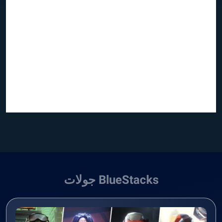
BlueStacks جولات