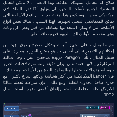
سلاح له معامل استهلاك الطاقة. بهذا المعنى ، لا يمكن للحمل
المشترك لجميع الأسلحة المجهزة أن يتجاوز أبدًا قدرة الطاقة لأي
ميكانيكي معين ، وسيكون هذا بمثابة حد صارم لنوع الأسلحة التي
يمكن للميكانيكي المعني تجهيزها. لهذا السبب ، هناك بعض أنواع
الأسلحة التي لا يمكن استخدامها ببساطة من قبل بعض الروبوتات
وهي مخصصة لأولئك الذين لديهم قدرة طاقة أعلى.
مع ما يقال ، فإن تجهيز آلياتك بشكل صحيح بطرق تزيد من
إمكاناتهم التدميرية إلى أقصى حد هو مفتاح الفوز بالمعارك. على
سبيل المثال ، تأتي Paragon مزودة بمدفعين آليين ، وهي مثالية
للميكانيكيين لأنها تعتمد على نيران دقيقة ومستمرة لإحداث الضرر
، ومتانة هذه الآلية تجعلها مثالية لهذا النوع من الأسلحة. ومع ذلك ،
فإن Lancer الميكانيكية هي أكثر هشاشة ولكنها أسرع بكثير ، مع
قدرة طاقة محدودة للغاية. ومع ذلك ، فإن سرعته تجعله مثاليًا
للانزلاق خلف دفاعات العدو وإلحاق أقصى ضرر بأسلحة مثل
RPG2.