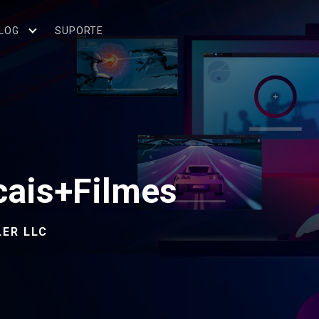
LOG
SUPORTE
cais+Filmes
LER LLC