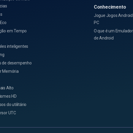
cias
Conhecimento
s
Jogue Jogos Android
Eco
PC
ção em Tempo
O que é um Emulador
de Android
les inteligentes
ing
 de desempenho
r Memória
ais Alto
ismes HD
os do utilitário
rsor UTC