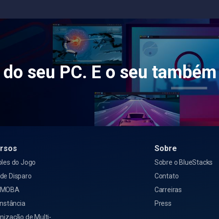
s do seu PC. E o seu também
rsos
Sobre
oles do Jogo
Sobre o BlueStacks
de Disparo
Contato
 MOBA
Carreiras
Instância
Press
nização de Multi-