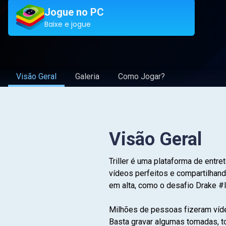
Jogue no PC
Baixe e jogue
Visão Geral
Galeria
Como Jogar?
Visão Geral
Triller é uma plataforma de ent
vídeos perfeitos e compartilhan
em alta, como o desafio Drake #
Milhões de pessoas fizeram vídeo
Basta gravar algumas tomadas, to