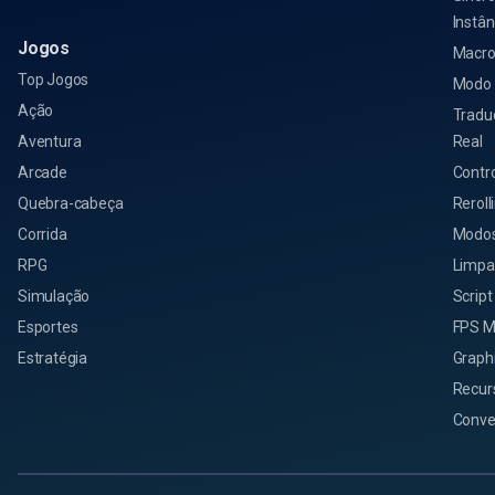
Instân
Jogos
Macro
Top Jogos
Modo 
Ação
Tradu
Aventura
Real
Arcade
Contro
Quebra-cabeça
Reroll
Corrida
Modos
RPG
Limpa
Simulação
Script
Esportes
FPS M
Estratégia
Graph
Recurs
Conve