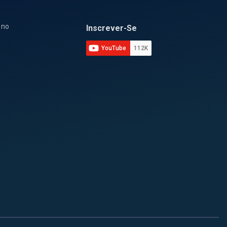
 no
Inscrever-Se
YouTube
112K