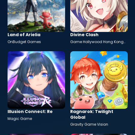
Land of Arielia
Divine Clash
OnBudget Games
Game Hollywood Hong Kong
Limited
Illusion Connect: Re
Ragnarok: Twilight
Global
Magic Game
Gravity Game Vision