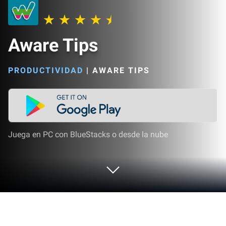
Aware Tips
PRODUCTIVIDAD
|
AWARE TIPS
Juega en PC con BlueStacks o desde la nube