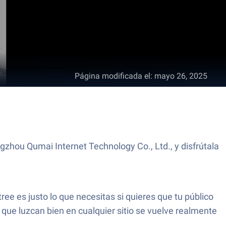
Página modificada el
:
mayo 26, 2025
ngzhou Qumai Internet Technology Co., Ltd., y disfrútala
ree es justo lo que necesitas si quieres que tu público
 que luzcan bien en cualquier sitio se vuelve realmente