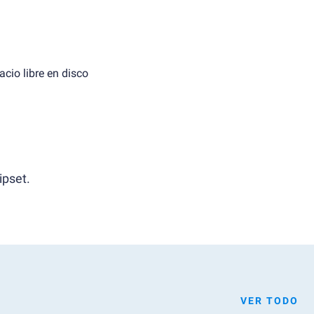
cio libre en disco
ipset.
VER TODO