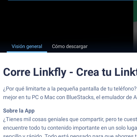
Visión general
Cómo descargar
Corre Linkfly - Crea tu Lin
¿Por qué limitarte a la pequeña pantalla de tu teléfono?
mejor en tu PC o Mac con BlueStacks, el emulador de 
Sobre la App
¿Tienes mil cosas geniales que compartir, pero te cuesta
encuentre todo tu contenido importante en un solo lugar
sencillo y rápido. Todo está pensado para que ahorres 