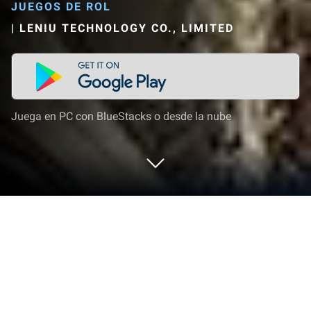
JUEGOS DE ROL
|
LENIU TECHNOLOGY CO., LIMITED
Juega en PC con BlueStacks o desde la nube
Juega a Wrath of Celestials en PC o
Mac
De los innovadores y creadores de Leniu Technology