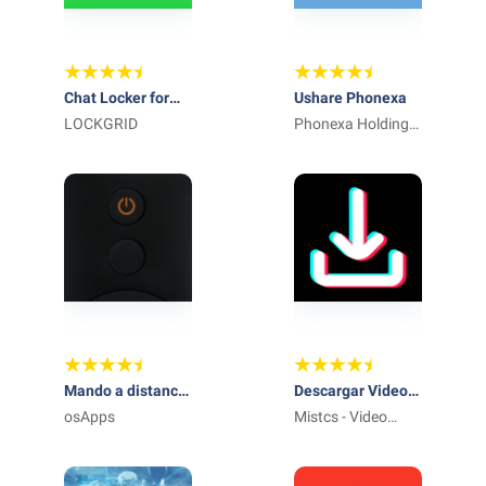
Chat Locker for
Ushare Phonexa
WhatsApp
LOCKGRID
Phonexa Holdings,
LLC
Mando a distancia
Descargar Videos
Xiaomi Mibox
osApps
de TikTok
Mistcs - Video
Downloader -
Video Player