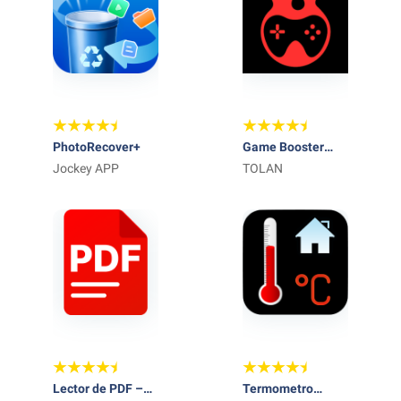
PhotoRecover+
Game Booster
Jockey APP
Fire GFX- Fix Lag
TOLAN
Lector de PDF –
Termometro