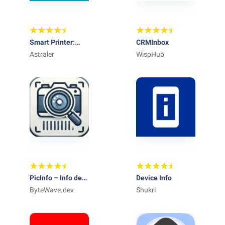
Smart Printer:
CRMInbox
Mobile Print
Astraler
WispHub
PicInfo – Info de
Device Info
la imagen
ByteWave.dev
Shukri