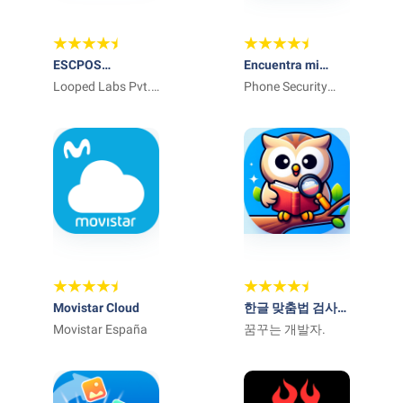
ESCPOS
Encuentra mi
Bluetooth Print
Looped Labs Pvt.
teléfono
Phone Security
Service
Ltd.
Apps
Movistar Cloud
한글 맞춤법 검사기
Movistar España
– 맞춤법 검사, 띄
꿈꾸는 개발자.
어쓰기 확인