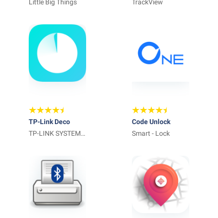
Little Big Things
de seguridad
TrackView
TP-Link Deco
Code Unlock
TP-LINK SYSTEMS
Smart - Lock
INC.