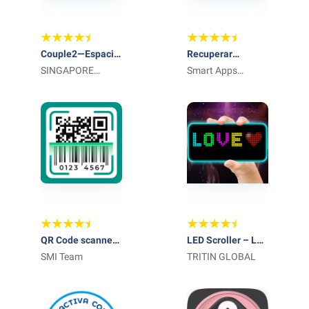
Couple2—Espacio
Recuperar
para parejas
SINGAPORE
archivos borrados
Smart Apps
YOULOFT
Publishing Global
TECHNOLOGY
PTE. LTD.
QR Code scanner-
LED Scroller – LED
Barcode reader
SMI Team
Banner App
TRITIN GLOBAL