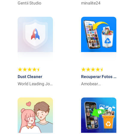
Escáner de PDF
Gentii Studio
Ambiental Gratis
minalite24
En Español
Dust Cleaner
Recuperar Fotos y
World Leading Job
Archivos
Amobear
Provider
Application -
Avntech Master
Tools