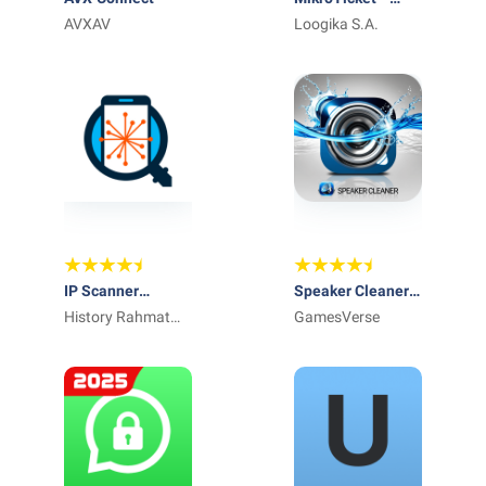
AVXAV
vender su WiFi
Loogika S.A.
IP Scanner
Speaker Cleaner:
Advanced
History Rahmat
Sound Booster
GamesVerse
Codelabs