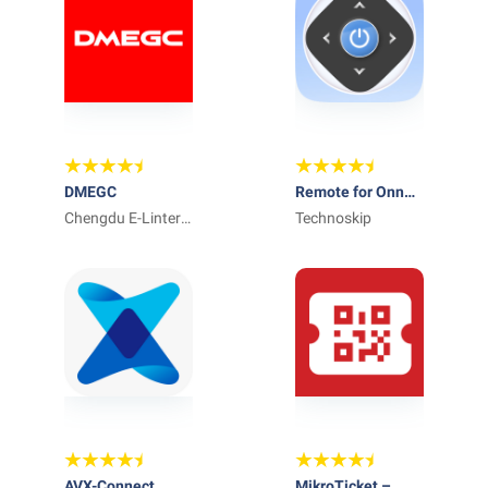
DMEGC
Remote for Onn
Chengdu E-Linter
TV
Technoskip
Information
Technology Co.,
Ltd
AVX-Connect
MikroTicket –