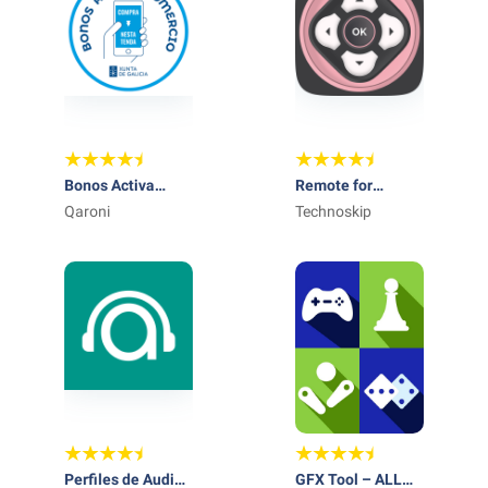
Bonos Activa
Remote for
Comercio
Qaroni
Daewoo TV
Technoskip
Perfiles de Audio
GFX Tool – ALL