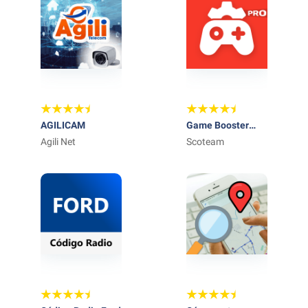
AGILICAM
Game Booster
Agili Net
Pro: Turbo Mode
Scoteam