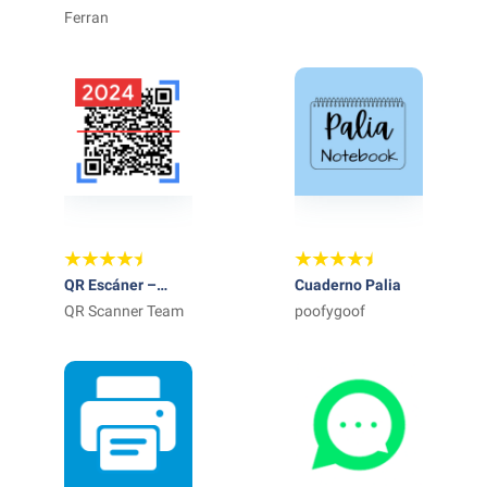
& Vibración
Ferran
Game Booster
QR Escáner –
Cuaderno Palia
Código QR Lector
QR Scanner Team
poofygoof