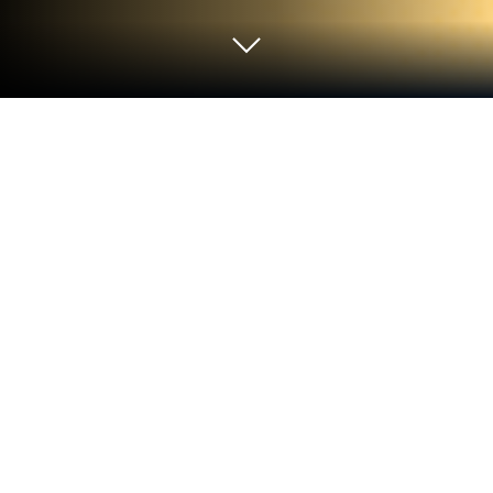
Corre Prueba de micrófono en PC o
Mac
Libérate de las limitaciones obvias de tu teléfono.
Usa Prueba de micrófono, creada por alpaca, una
aplicación de Tools en tu PC o Mac con BlueStacks y
mejora tu experiencia.
Acerca de la aplicación
Prueba de micrófono de alpaca es tu herramienta
esencial para verificar rápidamente el rendimiento