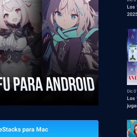
Los 
2025
Dic 0
Los 
juga
eStacks para Mac