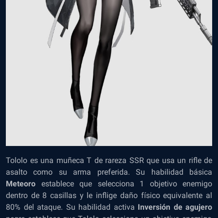
Tololo es una muñeca T de rareza SSR que usa un rifle de
asalto como su arma preferida. Su habilidad básica
Meteoro
establece que selecciona 1 objetivo enemigo
dentro de 8 casillas y le inflige daño físico equivalente al
80% del ataque. Su habilidad activa
Inversión de agujero