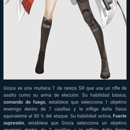
Groza es una muñeca T de rareza SR que usa un rifle de
asalto como su arma de elección. Su habilidad básica,
comando de fuego
, establece que selecciona 1 objetivo
enemigo dentro de 7 casillas y le inflige daño físico
equivalente al 80 % del ataque. Su habilidad activa,
Fuerte
supresión
, establece que Groza selecciona un objetivo
enemigo dentro de 7 casillas y le inflige daño físico