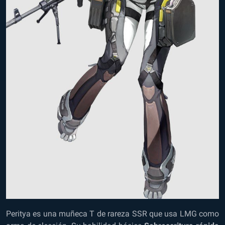
Peritya es una muñeca T de rareza SSR que usa LMG como